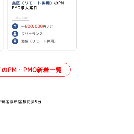
島区（リモート併用）
のPM・
PMO求人案件
リモートOK
800,000
〜
円／月
フリーランス
池袋（リモート併用）
てのPM・PMO新着一覧
営新宿線新宿駅徒歩5分