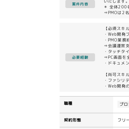
いたします
案件内容
＊ 全体20
⇒PMOは2
【必須スキ
・Web開発
・PMO業務
⇒会議運営支
・タッチタ
⇒PC画面
必要経験
・ドキュメント作
【尚可スキ
・ファシリ
・Web開発
職種
プロ
契約形態
フリ