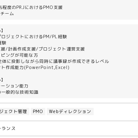
。
0名程度のPRJにおけるPMO支援
名チーム
ル】
プロジェクトにおけるPM/PL経験
経験
援/計画作成支援/プロジェクト運営支援
イピングが可能な方
を全体に投影しながら同時に議事録が作成できるレベル
成能力(PowerPoint,Excel)
ル】
テーション能力
の一般的な技術知識
ジェクト管理
PMO
Webディレクション
ーランス