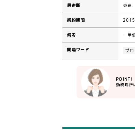
最寄駅
東京
契約期間
201
備考
・単
関連ワード
プロ
POINT!
勤務場所