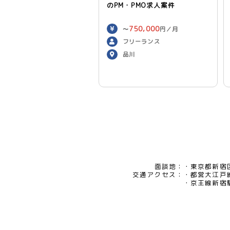
のPM・PMO求人案件
750,000
〜
円／月
フリーランス
品川
面談地：
東京都新宿区
交通アクセス：
都営大江戸
京王線新宿