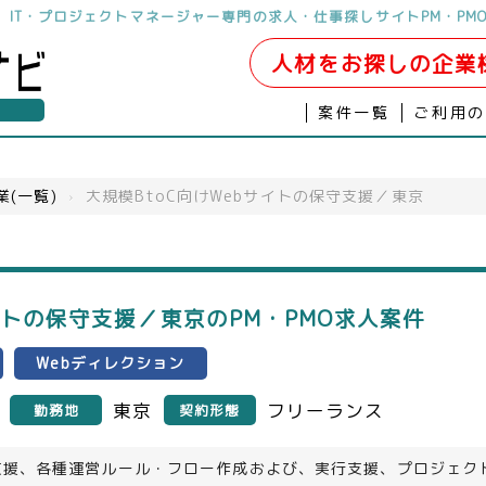
ら。IT・プロジェクトマネージャー専門の求人・仕事探しサイトPM・PM
人材をお探しの企業
案件一覧
ご利用
業(一覧)
›
大規模BtoC向けWebサイトの保守支援／東京
サイトの保守支援／東京のPM・PMO求人案件
Webディレクション
東京
フリーランス
勤務地
契約形態
支援、各種運営ルール・フロー作成および、実行支援、プロジェク