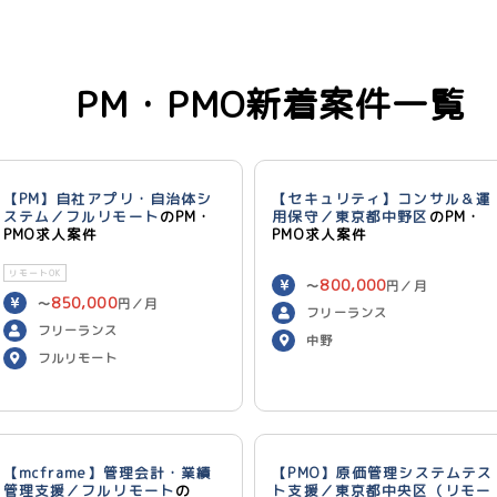
PM・PMO新着案件一覧
【PM】自社アプリ・自治体シ
【セキュリティ】コンサル＆運
ステム／フルリモート
のPM・
用保守／東京都中野区
のPM・
PMO求人案件
PMO求人案件
リモートOK
800,000
〜
円／月
850,000
〜
円／月
フリーランス
フリーランス
中野
フルリモート
【mcframe】管理会計・業績
【PMO】原価管理システムテス
管理支援／フルリモート
の
ト支援／東京都中央区（リモー