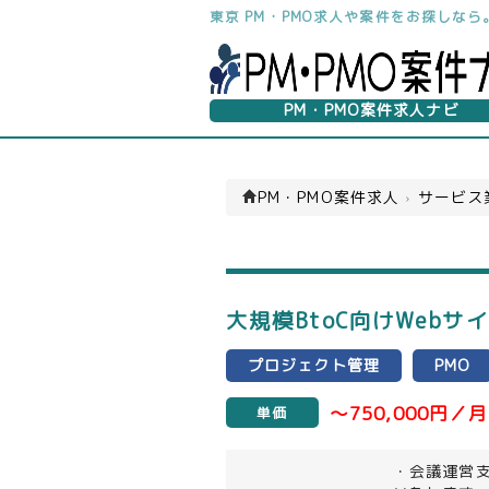
東京 PM・PMO求人や案件をお探しな
PM・PMO案件求人ナビ
PM・PMO案件求人
›
サービス
大規模BtoC向けWeb
プロジェクト管理
PMO
～750,000円／月
単価
・会議運営