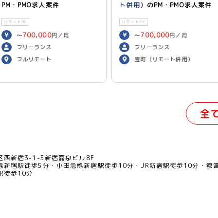
PM・PMO求人案件
ト併用）
のPM・PMO求人案件
リモートOK
リモートOK
700,000
700,000
〜
円／月
〜
円／月
フリーランス
フリーランス
フルリモート
宝町（リモート併用）
全
西新宿3-1-5新宿嘉泉ビル8F
線新宿駅徒歩5分
小田急線新宿駅徒歩10分
JR新宿駅徒歩10分
都
駅徒歩10分