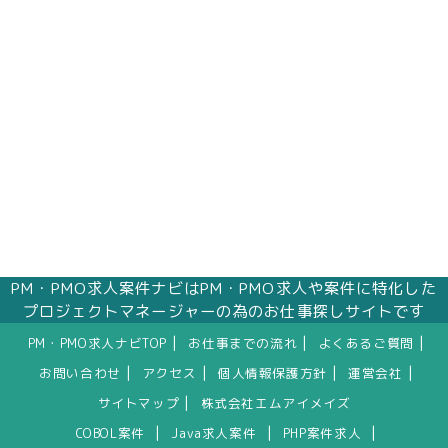
株式会社エムアイメイズ
個人情報保護管理者 オフィス事業部 松浦 朱
美
〒160－0023 東京都新宿区西新宿三丁目1番5
号 新宿嘉泉ビル8階
eメール：pv@mimaze.co.jp
PM・PMO求人案件ナビはPM・PMO求人や案件に特化した
プロジェクトマネージャーの為のお仕事探しサイトです
|
|
|
PM・PMO求人ナビTOP
お仕事までの流れ
よくあるご質問
|
|
|
|
お問い合わせ
アクセス
個人情報保護方針
運営会社
|
サイトマップ
株式会社エムアイメイズ
|
|
|
COBOL案件
Java求人案件
PHP案件求人