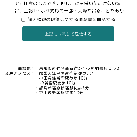
でも任意のものです。但し、ご提供いただけない場
合、上記1に示す対応の一部に支障が出ることがあり
ますので、予めご了承ください。
個人情報の取得に関する同意書に同意する
上記に同意して送信する
3.個人情報の提供及び委託について
当社は、お客様の同意がある場合及び法令に基づく
場合などを除き、個人情報を第三者に提供及び委託
いたしません。
面談地：
東京都新宿区西新宿3-1-5新宿嘉泉ビル8F
交通アクセス：
都営大江戸線新宿駅徒歩5分
4.個人情報の開示等について
小田急線新宿駅徒歩10分
JR新宿駅徒歩10分
当社は、お客様本人から保有個人データについて利
都営新宿線新宿駅徒歩5分
用目的の通知、開示、内容の訂正・追加・削除、利
京王線新宿駅徒歩10分
用の停止、消去及び第三者への提供の停止、又は第
三者提供記録の開示の請求等があった場合には、遅
滞なく対応いたいします。当社の開示・相談窓口責
任者(tel03-5321-6966 e-
mail:pv@mimaze.co.jp)までお申し出ください。