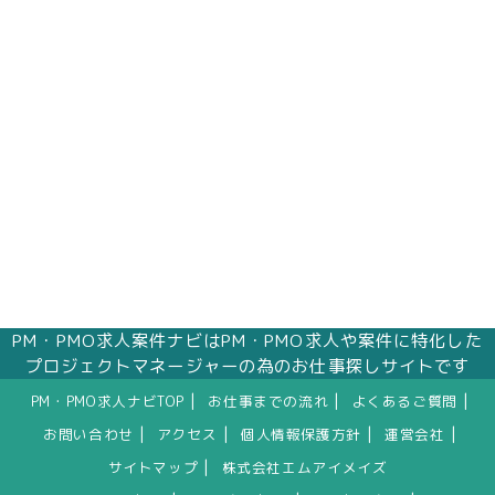
株式会社エムアイメイズ
個人情報保護管理者 オフィス事業部 松浦 朱
美
〒160－0023 東京都新宿区西新宿三丁目1番5
号 新宿嘉泉ビル8階
eメール：pv@mimaze.co.jp
PM・PMO求人案件ナビはPM・PMO求人や案件に特化した
プロジェクトマネージャーの為のお仕事探しサイトです
|
|
|
PM・PMO求人ナビTOP
お仕事までの流れ
よくあるご質問
|
|
|
|
お問い合わせ
アクセス
個人情報保護方針
運営会社
|
サイトマップ
株式会社エムアイメイズ