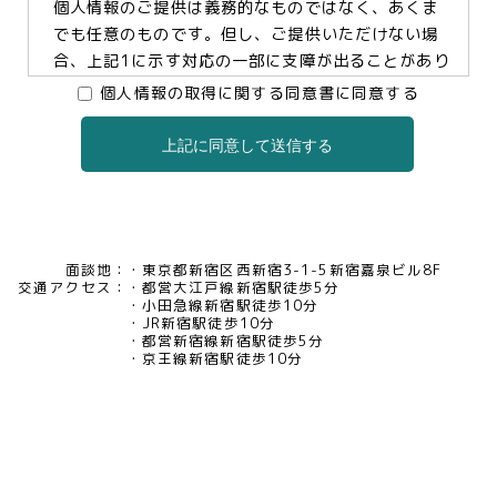
個人情報のご提供は義務的なものではなく、あくま
でも任意のものです。但し、ご提供いただけない場
合、上記1に示す対応の一部に支障が出ることがあり
ますので、予めご了承ください。
個人情報の取得に関する同意書に同意する
上記に同意して送信する
3.個人情報の提供及び委託について
当社は、お客様の同意がある場合及び法令に基づく
場合などを除き、個人情報を第三者に提供及び委託
いたしません。
面談地：
東京都新宿区西新宿3-1-5新宿嘉泉ビル8F
交通アクセス：
都営大江戸線新宿駅徒歩5分
4.個人情報の開示等について
小田急線新宿駅徒歩10分
JR新宿駅徒歩10分
当社は、お客様本人から保有個人データについて利
都営新宿線新宿駅徒歩5分
用目的の通知、開示、内容の訂正・追加・削除、利
京王線新宿駅徒歩10分
用の停止、消去及び第三者への提供の停止、又は第
三者提供記録の開示の請求等があった場合には、遅
滞なく対応いたいします。当社の開示・相談窓口責
任者(tel03-5321-6966 e-
mail:pv@mimaze.co.jp)までお申し出ください。