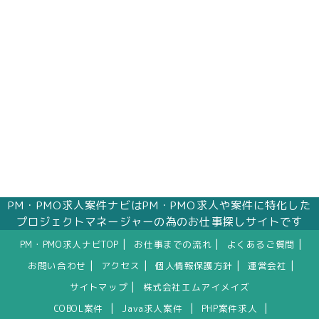
株式会社エムアイメイズ
個人情報保護管理者 オフィス事業部 松浦 朱
美
〒160－0023 東京都新宿区西新宿三丁目1番5
号 新宿嘉泉ビル8階
eメール：pv@mimaze.co.jp
PM・PMO求人案件ナビはPM・PMO求人や案件に特化した
プロジェクトマネージャーの為のお仕事探しサイトです
|
|
|
PM・PMO求人ナビTOP
お仕事までの流れ
よくあるご質問
|
|
|
|
お問い合わせ
アクセス
個人情報保護方針
運営会社
|
サイトマップ
株式会社エムアイメイズ
|
|
|
COBOL案件
Java求人案件
PHP案件求人