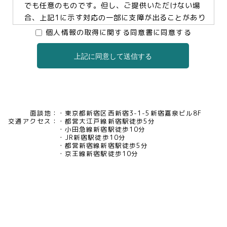
でも任意のものです。但し、ご提供いただけない場
合、上記1に示す対応の一部に支障が出ることがあり
ますので、予めご了承ください。
個人情報の取得に関する同意書に同意する
上記に同意して送信する
3.個人情報の提供及び委託について
当社は、お客様の同意がある場合及び法令に基づく
場合などを除き、個人情報を第三者に提供及び委託
いたしません。
面談地：
東京都新宿区西新宿3-1-5新宿嘉泉ビル8F
交通アクセス：
都営大江戸線新宿駅徒歩5分
4.個人情報の開示等について
小田急線新宿駅徒歩10分
JR新宿駅徒歩10分
当社は、お客様本人から保有個人データについて利
都営新宿線新宿駅徒歩5分
用目的の通知、開示、内容の訂正・追加・削除、利
京王線新宿駅徒歩10分
用の停止、消去及び第三者への提供の停止、又は第
三者提供記録の開示の請求等があった場合には、遅
滞なく対応いたいします。当社の開示・相談窓口責
任者(tel03-5321-6966 e-
mail:pv@mimaze.co.jp)までお申し出ください。