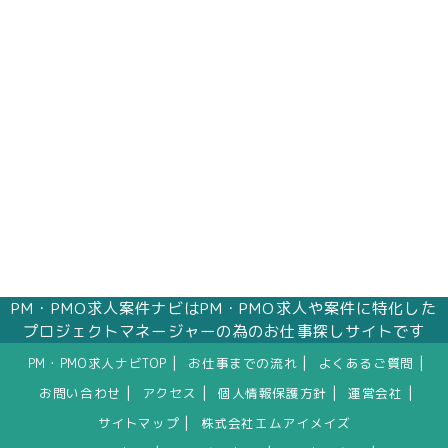
株式会社エムアイメイズ
個人情報保護管理者 オフィス事業部 松浦 朱
美
〒160－0023 東京都新宿区西新宿三丁目1番5
号 新宿嘉泉ビル8階
eメール：pv@mimaze.co.jp
PM・PMO求人案件ナビはPM・PMO求人や案件に特化した
プロジェクトマネージャーの為のお仕事探しサイトです
|
|
|
PM・PMO求人ナビTOP
お仕事までの流れ
よくあるご質問
|
|
|
|
お問い合わせ
アクセス
個人情報保護方針
運営会社
|
サイトマップ
株式会社エムアイメイズ