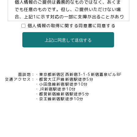
個人情報のご提供は義務的なものではなく、あくま
でも任意のものです。但し、ご提供いただけない場
合、上記1に示す対応の一部に支障が出ることがあり
ますので、予めご了承ください。
個人情報の取得に関する同意書に同意する
上記に同意して送信する
3.個人情報の提供及び委託について
当社は、お客様の同意がある場合及び法令に基づく
場合などを除き、個人情報を第三者に提供及び委託
いたしません。
面談地：
東京都新宿区西新宿3-1-5新宿嘉泉ビル8F
交通アクセス：
都営大江戸線新宿駅徒歩5分
4.個人情報の開示等について
小田急線新宿駅徒歩10分
JR新宿駅徒歩10分
当社は、お客様本人から保有個人データについて利
都営新宿線新宿駅徒歩5分
用目的の通知、開示、内容の訂正・追加・削除、利
京王線新宿駅徒歩10分
用の停止、消去及び第三者への提供の停止、又は第
三者提供記録の開示の請求等があった場合には、遅
滞なく対応いたいします。当社の開示・相談窓口責
任者(tel03-5321-6966 e-
mail:pv@mimaze.co.jp)までお申し出ください。