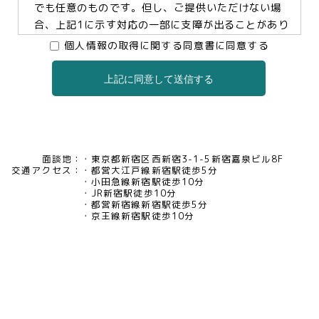
でも任意のものです。但し、ご提供いただけない場
合、上記1に示す対応の一部に支障が出ることがあり
ますので、予めご了承ください。
個人情報の取得に関する同意書に同意する
上記に同意して送信する
3.個人情報の提供及び委託について
当社は、お客様の同意がある場合及び法令に基づく
場合などを除き、個人情報を第三者に提供及び委託
いたしません。
面談地：
東京都新宿区西新宿3-1-5新宿嘉泉ビル8F
交通アクセス：
都営大江戸線新宿駅徒歩5分
4.個人情報の開示等について
小田急線新宿駅徒歩10分
JR新宿駅徒歩10分
当社は、お客様本人から保有個人データについて利
都営新宿線新宿駅徒歩5分
用目的の通知、開示、内容の訂正・追加・削除、利
京王線新宿駅徒歩10分
用の停止、消去及び第三者への提供の停止、又は第
三者提供記録の開示の請求等があった場合には、遅
滞なく対応いたいします。当社の開示・相談窓口責
任者(tel03-5321-6966 e-
mail:pv@mimaze.co.jp)までお申し出ください。