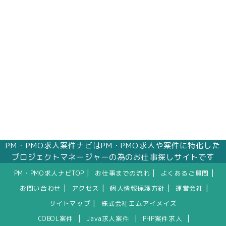
株式会社エムアイメイズ
個人情報保護管理者 オフィス事業部 松浦 朱
美
〒160－0023 東京都新宿区西新宿三丁目1番5
号 新宿嘉泉ビル8階
eメール：pv@mimaze.co.jp
PM・PMO求人案件ナビはPM・PMO求人や案件に特化した
プロジェクトマネージャーの為のお仕事探しサイトです
|
|
|
PM・PMO求人ナビTOP
お仕事までの流れ
よくあるご質問
|
|
|
|
お問い合わせ
アクセス
個人情報保護方針
運営会社
|
サイトマップ
株式会社エムアイメイズ
|
|
|
COBOL案件
Java求人案件
PHP案件求人