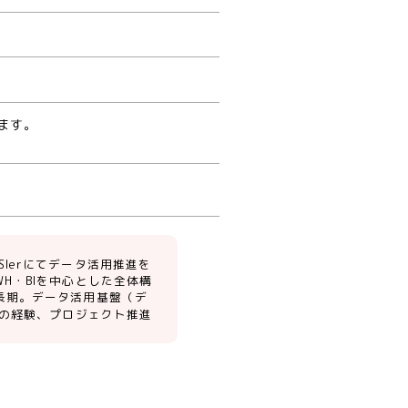
ます。
Ierにてデータ活用推進を
H・BIを中心とした全体構
長期。データ活用基盤（デ
程の経験、プロジェクト推進