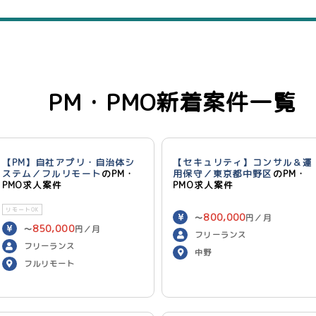
PM・PMO新着案件一覧
【PM】自社アプリ・自治体シ
【セキュリティ】コンサル＆運
ステム／フルリモート
のPM・
用保守／東京都中野区
のPM・
PMO求人案件
PMO求人案件
リモートOK
800,000
〜
円／月
850,000
〜
円／月
フリーランス
フリーランス
中野
フルリモート