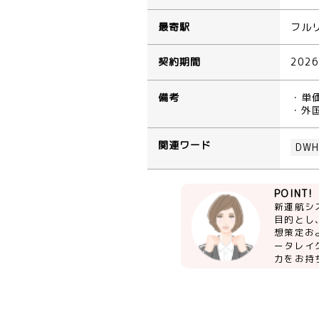
最寄駅
フル
契約期間
202
備考
・単
・外
関連ワード
DW
POINT!
新運航シ
目的とし
想策定お
ータレイ
力をお持