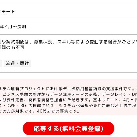
リモート
6年4月〜長期
価や契約期間は、募集状況、スキル等により変動する場合がござい
国籍の方不可
H
流通・商社
ステム刷新プロジェクトにおけるデータ活用基盤領域の支援案件です。S
、ビジネス課題の整理からデータ活用テーマの定義、データレイク・DW
よび要件定義、関係者調整を担当いただきます。基本リモート、4月〜
ク・DWH・BI）の理解に加え、システム化構想や要件定義など上流工
ちの方が対象です。40代までの募集です。
応募する(無料会員登録)