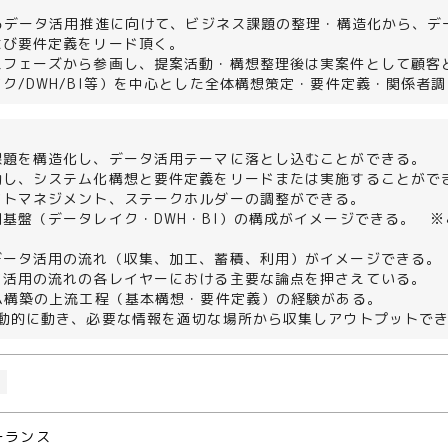
＞
けるデータ活用推進に向けて、ビジネス課題の整理・構造化から、
よび要件定義をリード頂く。
スフェーズから参画し、提案活動・構想整理後は実案件として顧客
ク/DWH/BI等）を中心とした全体構想策定・要件定義・関係者
課題を構造化し、データ活用テーマに落とし込むことができる。
働し、システム化構想と要件定義をリードまたは実施することがで
クトマネジメント、ステークホルダーの調整ができる。
基盤（データレイク・DWH・BI）の構成がイメージできる。 
データ活用の流れ（収集、加工、蓄積、利用）がイメージできる。
タ活用の流れの各レイヤーにおける主要な論点を押さえている。
テム構築の上流工程（基本構想・要件定義）の経験がある。
能動的に動き、必要な情報を適切な場所から収集しアウトプットで
H
ーランス