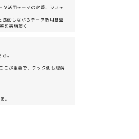
データ活用テーマの定義、システ
と協働しながらデータ活用基盤
調整を実施頂く
きる。
※ここが重要で、テック側も理解
きる。