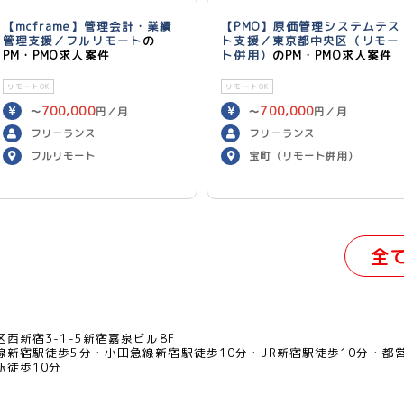
【mcframe】管理会計・業績
【PMO】原価管理システムテス
管理支援／フルリモート
の
ト支援／東京都中央区（リモー
PM・PMO求人案件
ト併用）
のPM・PMO求人案件
リモートOK
リモートOK
700,000
700,000
〜
円／月
〜
円／月
フリーランス
フリーランス
フルリモート
宝町（リモート併用）
全
西新宿3-1-5新宿嘉泉ビル8F
線新宿駅徒歩5分
小田急線新宿駅徒歩10分
JR新宿駅徒歩10分
都
駅徒歩10分