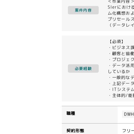
＜作業内容
SIerにお
案件内容
ム化構想お
プリセール
（データレイ
【必須】
・ビジネス
・顧客と協
・プロジェ
・データ活用
必要経験
しているか
・一般的な
・上記デー
・ITシス
・主体的/
職種
DW
契約形態
フリ