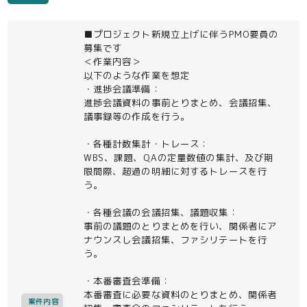
■プロジェクト新規立上げに伴うPMO要員の
募集です
＜作業内容＞
以下のような作業を想定
・進捗会議準備：
進捗会議資料の事前とりまとめ、会議招集、
議事録等の作成を行う。
・各種計数集計・トレース：
WBS、課題、QAの定量数値の集計、及び期
限間際、超過の明細に対するトレースを行
う。
・各種会議の会議招集、議題収集：
事前の議題のとりまとめを行い、関係者にア
ナウンスし会議招集、ファシリテートを行
う。
・本番審査会準備：
本番審査に必要な資料のとりまとめ、関係者
案件内容