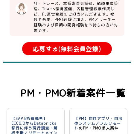
計・トレース、本番審査会準備、依頼事項管
理、Teams環境整備、各種管理帳票作成な
ど、PJ運営全般をご担当いただきます。複
数名募集。PMO経験に加え、PM／リーダー
経験および長期の開発経験をお持ちの方が対
象です。
応募する(無料会員登録)
PM・PMO新着案件一覧
【SAP BW有識者】
【PM】自社アプリ・自治
ECC6.0からDatabricks
体システム／フルリモー
移行に伴う現行調査・解
ト
のPM・PMO求人案件
析支援／リモートメイン