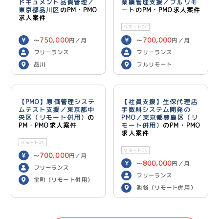
ドキュメント品質管理／
業績管理支援／フルリモ
東京都品川区
のPM・PMO
ート
のPM・PMO求人案件
求人案件
リモートOK
750,000
700,000
〜
円／月
〜
円／月
フリーランス
フリーランス
品川
フルリモート
【PMO】原価管理システ
【社員支援】生保代理店
ムテスト支援／東京都中
手数料システム開発の
央区（リモート併用）
の
PMO／東京都豊島区（リ
PM・PMO求人案件
モート併用）
のPM・PMO
求人案件
リモートOK
リモートOK
700,000
〜
円／月
800,000
〜
円／月
フリーランス
フリーランス
宝町（リモート併用）
池袋（リモート併用）