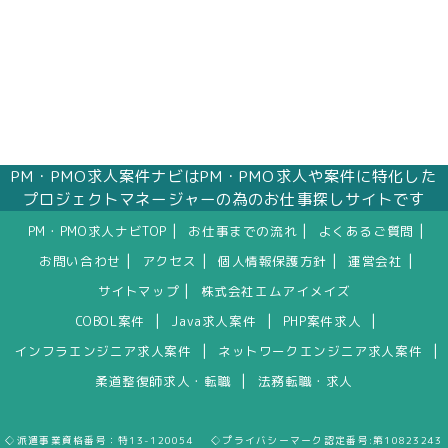
PM・PMO求人案件ナビはPM・PMO求人や案件に特化した
プロジェクトマネージャーの為のお仕事探しサイトです
|
|
|
PM・PMO求人ナビTOP
お仕事までの流れ
よくあるご質問
|
|
|
|
お問い合わせ
アクセス
個人情報保護方針
運営会社
|
サイトマップ
株式会社エムアイメイズ
|
|
|
COBOL案件
Java求人案件
PHP案件求人
|
|
インフラエンジニア求人案件
ネットワークエンジニア求人案件
|
柔道整復師求人・転職
法務転職・求人
◇派遣事業資格番号：特13-120054 ◇プライバシーマーク認定番号:第10823243