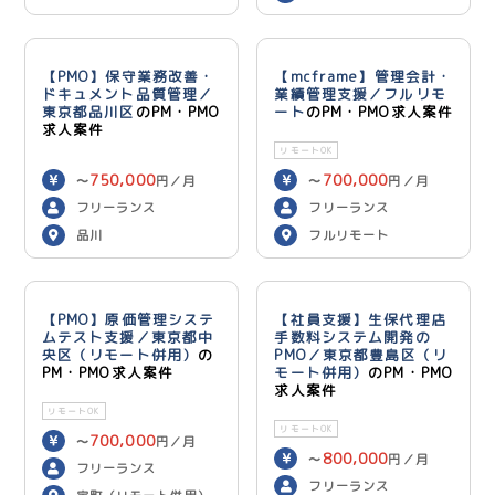
用）
【PMO】保守業務改善・
【mcframe】管理会計・
ドキュメント品質管理／
業績管理支援／フルリモ
東京都品川区
のPM・PMO
ート
のPM・PMO求人案件
求人案件
リモートOK
750,000
700,000
〜
円／月
〜
円／月
フリーランス
フリーランス
品川
フルリモート
【PMO】原価管理システ
【社員支援】生保代理店
ムテスト支援／東京都中
手数料システム開発の
央区（リモート併用）
の
PMO／東京都豊島区（リ
PM・PMO求人案件
モート併用）
のPM・PMO
求人案件
リモートOK
リモートOK
700,000
〜
円／月
800,000
〜
円／月
フリーランス
フリーランス