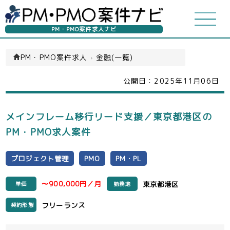
PM・PMO案件求人ナビ
PM・PMO案件求人
›
金融(一覧)
公開日：
2025年11月06日
メインフレーム移行リード支援／東京都港区の
PM・PMO求人案件
プロジェクト管理
PMO
PM・PL
〜900,000円／月
東京都港区
単価
勤務地
フリーランス
契約形態