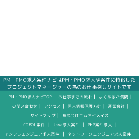
PM・PMO求人案件ナビはPM・PMO求人や案件に特化した
プロジェクトマネージャーの為のお仕事探しサイトです
|
|
|
PM・PMO求人ナビTOP
お仕事までの流れ
よくあるご質問
|
|
|
|
お問い合わせ
アクセス
個人情報保護方針
運営会社
|
サイトマップ
株式会社エムアイメイズ
|
|
|
COBOL案件
Java求人案件
PHP案件求人
|
|
インフラエンジニア求人案件
ネットワークエンジニア求人案件