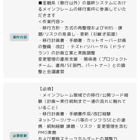
■金融系（銀行以外）の基幹システムにおけ
るメインフレームの移行案件に参画していた
だきます
＜作業内容＞
・移行方針・方式の再整理およびWBS・課
題/リスクの見直し・更新（引継ぎ前提）
案件内容
・移行計画書・手順書・カットオーバー計画
の整備・改訂 ・テスト/リハーサル（ドライ
ラン）の計画立案と実施調整
変更管理の運用支援 ・関係者（プロジェクト
チーム、運用/SE部門、パートナー）との調
整と会議運営
【必須】
・メインフレーム領域での移行/公開リード経
験（計画〜実行統制まで一連の流れに触れて
いること）
・移行計画書・手順書作成/改訂経験
ネットワーク/サーバ等のインフラSEとの連
携・統制経験 課題・リスク・変更管理を含む
PMO実務
必要経験
および複数ステークホルダーとの調整力