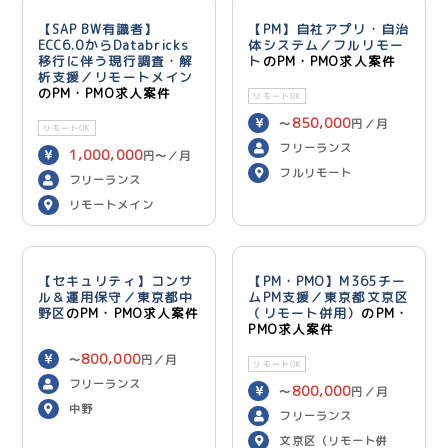
【SAP BW有識者】
【PM】自社アプリ・自治
ECC6.0からDatabricks
体システム／フルリモー
移行に伴う現行調査・解
ト
のPM・PMO求人案件
析支援／リモートメイン
のPM・PMO求人案件
リモートOK
850,000
〜
円／月
リモートOK
フリーランス
1,000,000
円〜／月
フルリモート
フリーランス
リモートメイン
【セキュリティ】コンサ
【PM・PMO】M365チー
ル＆運用保守／東京都中
ムPM支援／東京都文京区
野区
のPM・PMO求人案件
（リモート併用）
のPM・
PMO求人案件
800,000
〜
円／月
リモートOK
フリーランス
800,000
〜
円／月
中野
フリーランス
文京区（リモート併