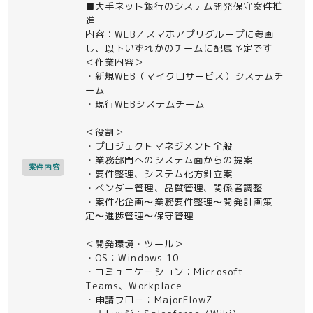
■大手ネット銀行のシステム開発保守案件推
進
内容：WEB／スマホアプリグループに参画
し、以下いずれかのチームに配属予定です
＜作業内容＞
・新規WEB（マイクロサービス）システムチ
ーム
・現行WEBシステムチーム
＜役割＞
・プロジェクトマネジメント全般
・業務部門へのシステム面からの提案
案件内容
・要件整理、システム化方針立案
・ベンダー管理、品質管理、関係者調整
・案件化企画〜業務要件整理〜開発計画策
定〜進捗管理〜保守管理
＜開発環境・ツール＞
・OS：Windows 10
・コミュニケーション：Microsoft
Teams、Workplace
・申請フロー：MajorFlowZ