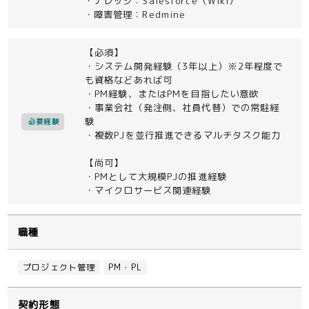
・ナレッジ：Salesforce（Wiki）
・障害管理：Redmine
【必須】
・システム開発経験（3年以上）※2年程度で
も資格などあれば可
・PM経験、またはPMを目指したい意欲
・事業会社（発注側、社員代替）での常駐経
験
必要経験
・複数PJを並行推進できるマルチタスク能力
【尚可】
・PMとして大規模PJの推進経験
・マイクロサービス関連経験
職種
プロジェクト管理
PM・PL
契約形態