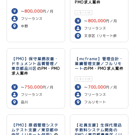
PMO求人案件
800,000
〜
円／月
リモートOK
フリーランス
800,000
〜
円／月
中野
フリーランス
文京区（リモート併
用）
【PMO】保守業務改善・
【mcframe】管理会計・
ドキュメント品質管理／
業績管理支援／フルリモ
東京都品川区
のPM・PMO
ート
のPM・PMO求人案件
求人案件
リモートOK
750,000
700,000
〜
円／月
〜
円／月
フリーランス
フリーランス
品川
フルリモート
【PMO】原価管理システ
【社員支援】生保代理店
ムテスト支援／東京都中
手数料システム開発の
央区（リモート併用）
の
PMO／東京都豊島区（リ