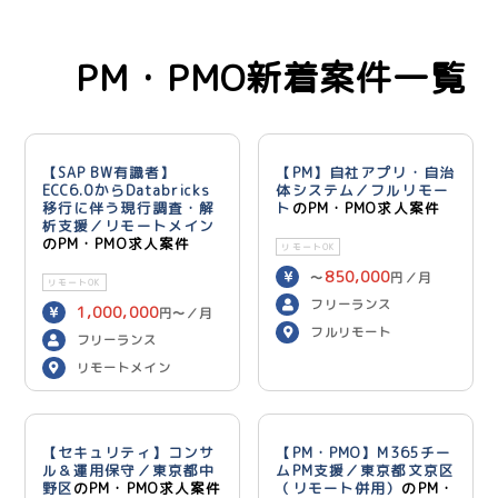
PM・PMO新着案件一覧
【SAP BW有識者】
【PM】自社アプリ・自治
ECC6.0からDatabricks
体システム／フルリモー
移行に伴う現行調査・解
ト
のPM・PMO求人案件
析支援／リモートメイン
のPM・PMO求人案件
リモートOK
850,000
〜
円／月
リモートOK
フリーランス
1,000,000
円〜／月
フルリモート
フリーランス
リモートメイン
【セキュリティ】コンサ
【PM・PMO】M365チー
ル＆運用保守／東京都中
ムPM支援／東京都文京区
野区
のPM・PMO求人案件
（リモート併用）
のPM・