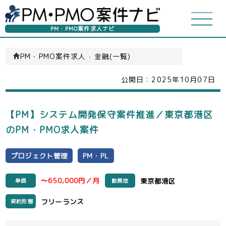
PM・PMO案件求人ナビ
PM・PMO案件求人
›
金融(一覧)
公開日：
2025年10月07日
【PM】システム開発保守案件推進／東京都港区
のPM・PMO求人案件
プロジェクト管理
PM・PL
〜650,000円／月
東京都港区
単価
勤務地
フリーランス
契約形態