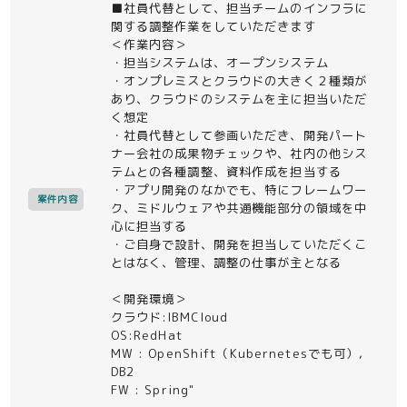
■社員代替として、担当チームのインフラに
関する調整作業をしていただきます
＜作業内容＞
・担当システムは、オープンシステム
・オンプレミスとクラウドの大きく２種類が
あり、クラウドのシステムを主に担当いただ
く想定
・社員代替として参画いただき、開発パート
ナー会社の成果物チェックや、社内の他シス
テムとの各種調整、資料作成を担当する
・アプリ開発のなかでも、特にフレームワー
案件内容
ク、ミドルウェアや共通機能部分の領域を中
心に担当する
・ご自身で設計、開発を担当していただくこ
とはなく、管理、調整の仕事が主となる
＜開発環境＞
クラウド:IBMCloud
OS:RedHat
MW : OpenShift（Kubernetesでも可）,
DB2
FW : Spring"