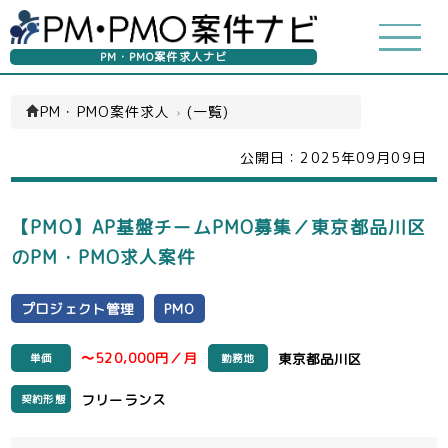
PM・PMO案件求人ナビ
PM・PMO案件求人
›
(一覧)
公開日：
2025年09月09日
【PMO】AP基盤チームPMO募集／東京都品川区
のPM・PMO求人案件
プロジェクト管理
PMO
〜520,000円／月
東京都品川区
単価
勤務地
フリーランス
契約形態