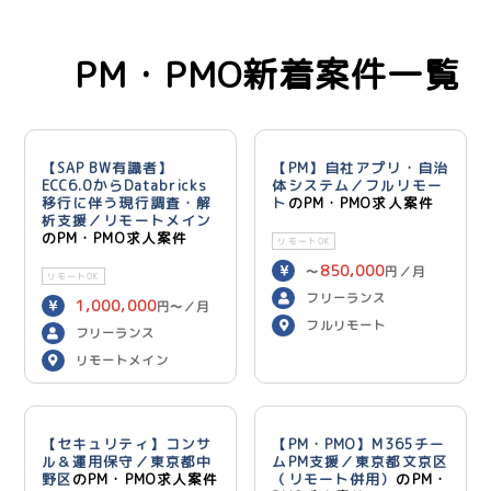
PM・PMO新着案件一覧
【SAP BW有識者】
【PM】自社アプリ・自治
ECC6.0からDatabricks
体システム／フルリモー
移行に伴う現行調査・解
ト
のPM・PMO求人案件
析支援／リモートメイン
のPM・PMO求人案件
リモートOK
850,000
〜
円／月
リモートOK
フリーランス
1,000,000
円〜／月
フルリモート
フリーランス
リモートメイン
【セキュリティ】コンサ
【PM・PMO】M365チー
ル＆運用保守／東京都中
ムPM支援／東京都文京区
野区
のPM・PMO求人案件
（リモート併用）
のPM・