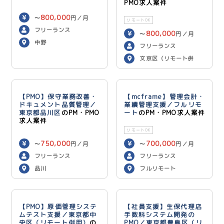
PMO求人案件
800,000
〜
円／月
リモートOK
フリーランス
800,000
〜
円／月
中野
フリーランス
文京区（リモート併
用）
【PMO】保守業務改善・
【mcframe】管理会計・
ドキュメント品質管理／
業績管理支援／フルリモ
東京都品川区
のPM・PMO
ート
のPM・PMO求人案件
求人案件
リモートOK
750,000
700,000
〜
円／月
〜
円／月
フリーランス
フリーランス
品川
フルリモート
【PMO】原価管理システ
【社員支援】生保代理店
ムテスト支援／東京都中
手数料システム開発の
央区（リモート併用）
の
PMO／東京都豊島区（リ