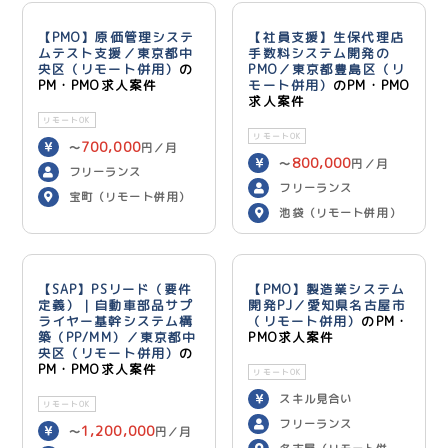
【PMO】原価管理システ
【社員支援】生保代理店
ムテスト支援／東京都中
手数料システム開発の
央区（リモート併用）
の
PMO／東京都豊島区（リ
PM・PMO求人案件
モート併用）
のPM・PMO
求人案件
リモートOK
リモートOK
700,000
〜
円／月
800,000
〜
円／月
フリーランス
フリーランス
宝町（リモート併用）
池袋（リモート併用）
【SAP】PSリード（要件
【PMO】製造業システム
定義）｜自動車部品サプ
開発PJ／愛知県名古屋市
ライヤー基幹システム構
（リモート併用）
のPM・
築（PP/MM）／東京都中
PMO求人案件
央区（リモート併用）
の
PM・PMO求人案件
リモートOK
スキル見合い
リモートOK
フリーランス
1,200,000
〜
円／月