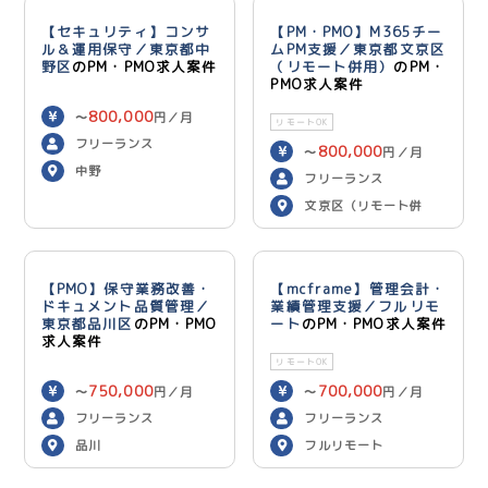
【セキュリティ】コンサ
【PM・PMO】M365チー
ル＆運用保守／東京都中
ムPM支援／東京都文京区
野区
のPM・PMO求人案件
（リモート併用）
のPM・
PMO求人案件
800,000
〜
円／月
リモートOK
フリーランス
800,000
〜
円／月
中野
フリーランス
文京区（リモート併
用）
【PMO】保守業務改善・
【mcframe】管理会計・
ドキュメント品質管理／
業績管理支援／フルリモ
東京都品川区
のPM・PMO
ート
のPM・PMO求人案件
求人案件
リモートOK
750,000
700,000
〜
円／月
〜
円／月
フリーランス
フリーランス
品川
フルリモート