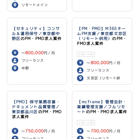
リモートメイン
【セキュリティ】コンサ
【PM・PMO】M365チー
ル＆運用保守／東京都中
ムPM支援／東京都文京区
野区
のPM・PMO求人案件
（リモート併用）
のPM・
PMO求人案件
800,000
〜
円／月
リモートOK
フリーランス
800,000
〜
円／月
中野
フリーランス
文京区（リモート併
用）
【PMO】保守業務改善・
【mcframe】管理会計・
ドキュメント品質管理／
業績管理支援／フルリモ
東京都品川区
のPM・PMO
ート
のPM・PMO求人案件
求人案件
リモートOK
750,000
700,000
〜
円／月
〜
円／月
フリーランス
フリーランス