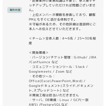
・医療業界の業務知識は不要で、参入後キャ
ッチアップしていただければ問題ございませ
ん。
案件内容
・上位メンバーが複数名参画しており、顧客
PMともすぐに話せる体制です。
※守秘があるため、その他詳細は面談時にご
本人へお伝えさせていただきます。
＜チーム＞全体人数：4〜6名 / 25〜30名程
度
＜開発環境＞
・バージョン/チケット管理：Github/ JIRA
/Confluence など
・コミュニケーションツール：Slack /
Googlemeets / Zoom など
・その他ツール：
Office(Excel,PowerPoint,Word) /
Googleドキュメント(スライド,ドキュメン
ト,スプレッドシート) など
※開発工程は担当いただきません
・サーバ、DB環境：Linux / GCP(一部
AWS) /PostgreSQLなど