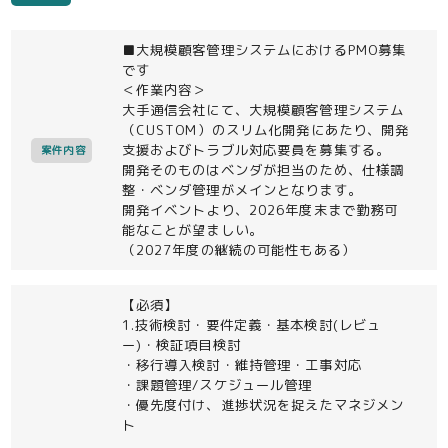
■大規模顧客管理システムにおけるPMO募集
です
＜作業内容＞
大手通信会社にて、大規模顧客管理システム
（CUSTOM）のスリム化開発にあたり、開発
支援およびトラブル対応要員を募集する。
案件内容
開発そのものはベンダが担当のため、仕様調
整・ベンダ管理がメインとなります。
開発イベントより、2026年度末まで勤務可
能なことが望ましい。
（2027年度の継続の可能性もある）
【必須】
1.技術検討・要件定義・基本検討(レビュ
ー)・検証項目検討
・移行導入検討・維持管理・工事対応
・課題管理/スケジュール管理
・優先度付け、進捗状況を捉えたマネジメン
ト