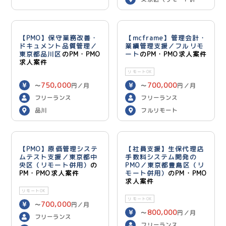
用）
【PMO】保守業務改善・
【mcframe】管理会計・
ドキュメント品質管理／
業績管理支援／フルリモ
東京都品川区
のPM・PMO
ート
のPM・PMO求人案件
求人案件
リモートOK
750,000
700,000
〜
円／月
〜
円／月
フリーランス
フリーランス
品川
フルリモート
【PMO】原価管理システ
【社員支援】生保代理店
ムテスト支援／東京都中
手数料システム開発の
央区（リモート併用）
の
PMO／東京都豊島区（リ
PM・PMO求人案件
モート併用）
のPM・PMO
求人案件
リモートOK
リモートOK
700,000
〜
円／月
800,000
〜
円／月
フリーランス
フリーランス