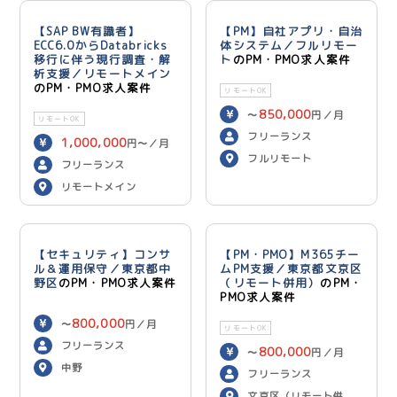
【SAP BW有識者】
【PM】自社アプリ・自治
ECC6.0からDatabricks
体システム／フルリモー
移行に伴う現行調査・解
ト
のPM・PMO求人案件
析支援／リモートメイン
のPM・PMO求人案件
リモートOK
850,000
〜
円／月
リモートOK
フリーランス
1,000,000
円〜／月
フルリモート
フリーランス
リモートメイン
【セキュリティ】コンサ
【PM・PMO】M365チー
ル＆運用保守／東京都中
ムPM支援／東京都文京区
野区
のPM・PMO求人案件
（リモート併用）
のPM・
PMO求人案件
800,000
〜
円／月
リモートOK
フリーランス
800,000
〜
円／月
中野
フリーランス
文京区（リモート併