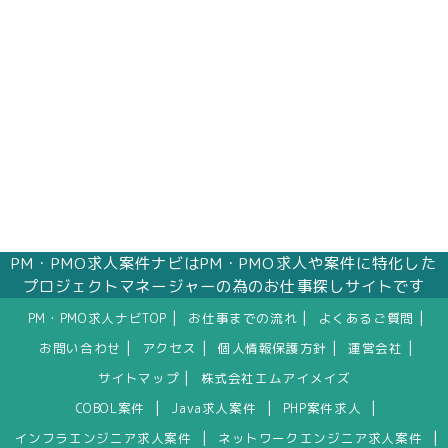
PM・PMO求人案件ナビはPM・PMO求人や案件に特化した
プロジェクトマネージャーの為のお仕事探しサイトです
|
|
|
PM・PMO求人ナビTOP
お仕事までの流れ
よくあるご質問
|
|
|
|
お問い合わせ
アクセス
個人情報保護方針
運営会社
|
サイトマップ
株式会社エムアイメイズ
|
|
|
COBOL案件
Java求人案件
PHP案件求人
|
|
インフラエンジニア求人案件
ネットワークエンジニア求人案件