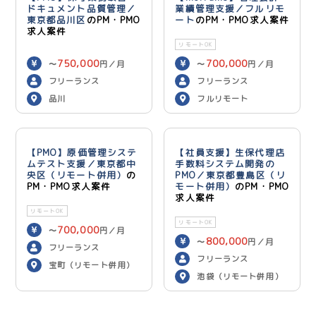
ドキュメント品質管理／
業績管理支援／フルリモ
東京都品川区
のPM・PMO
ート
のPM・PMO求人案件
求人案件
リモートOK
750,000
700,000
〜
円／月
〜
円／月
フリーランス
フリーランス
品川
フルリモート
【PMO】原価管理システ
【社員支援】生保代理店
ムテスト支援／東京都中
手数料システム開発の
央区（リモート併用）
の
PMO／東京都豊島区（リ
PM・PMO求人案件
モート併用）
のPM・PMO
求人案件
リモートOK
リモートOK
700,000
〜
円／月
800,000
〜
円／月
フリーランス
フリーランス
宝町（リモート併用）
池袋（リモート併用）