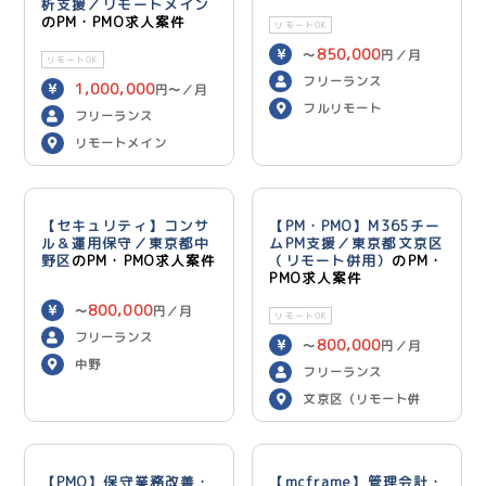
析支援／リモートメイン
のPM・PMO求人案件
リモートOK
850,000
〜
円／月
リモートOK
フリーランス
1,000,000
円〜／月
フルリモート
フリーランス
リモートメイン
【セキュリティ】コンサ
【PM・PMO】M365チー
ル＆運用保守／東京都中
ムPM支援／東京都文京区
野区
のPM・PMO求人案件
（リモート併用）
のPM・
PMO求人案件
800,000
〜
円／月
リモートOK
フリーランス
800,000
〜
円／月
中野
フリーランス
文京区（リモート併
用）
【PMO】保守業務改善・
【mcframe】管理会計・