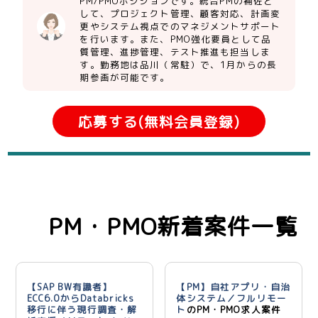
PM/PMOポジションです。統合PMの補佐と
して、プロジェクト管理、顧客対応、計画変
更やシステム視点でのマネジメントサポート
を行います。また、PMO強化要員として品
質管理、進捗管理、テスト推進も担当しま
す。勤務地は品川（常駐）で、1月からの長
期参画が可能です。
応募する(無料会員登録)
PM・PMO新着案件一覧
【SAP BW有識者】
【PM】自社アプリ・自治
ECC6.0からDatabricks
体システム／フルリモー
移行に伴う現行調査・解
ト
のPM・PMO求人案件