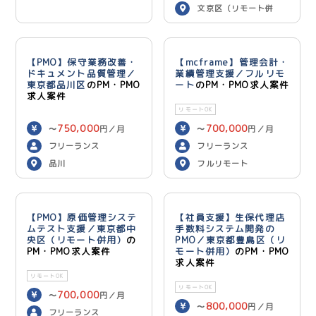
文京区（リモート併
用）
【PMO】保守業務改善・
【mcframe】管理会計・
ドキュメント品質管理／
業績管理支援／フルリモ
東京都品川区
のPM・PMO
ート
のPM・PMO求人案件
求人案件
リモートOK
750,000
700,000
〜
円／月
〜
円／月
フリーランス
フリーランス
品川
フルリモート
【PMO】原価管理システ
【社員支援】生保代理店
ムテスト支援／東京都中
手数料システム開発の
央区（リモート併用）
の
PMO／東京都豊島区（リ
PM・PMO求人案件
モート併用）
のPM・PMO
求人案件
リモートOK
リモートOK
700,000
〜
円／月
800,000
〜
円／月
フリーランス