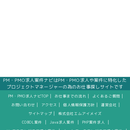
PM・PMO求人案件ナビはPM・PMO求人や案件に特化した
プロジェクトマネージャーの為のお仕事探しサイトです
|
|
|
PM・PMO求人ナビTOP
お仕事までの流れ
よくあるご質問
|
|
|
|
お問い合わせ
アクセス
個人情報保護方針
運営会社
|
サイトマップ
株式会社エムアイメイズ
|
|
|
COBOL案件
Java求人案件
PHP案件求人