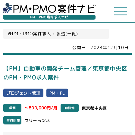
PM・PMO案件求人ナビ
PM・PMO案件求人
›
製造(一覧)
公開日：
2024年12月10日
【PM】自動車の開発チーム管理／東京都中央区
のPM・PMO求人案件
プロジェクト管理
PM・PL
〜800,000円/月
東京都中央区
単価
勤務地
フリーランス
契約形態