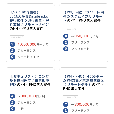
【SAP BW有識者】
【PM】自社アプリ・自治
ECC6.0からDatabricks
体システム／フルリモー
移行に伴う現行調査・解
ト
のPM・PMO求人案件
析支援／リモートメイン
のPM・PMO求人案件
リモートOK
850,000
〜
円／月
リモートOK
フリーランス
1,000,000
円〜／月
フルリモート
フリーランス
リモートメイン
【セキュリティ】コンサ
【PM・PMO】M365チー
ル＆運用保守／東京都中
ムPM支援／東京都文京区
野区
のPM・PMO求人案件
（リモート併用）
のPM・
PMO求人案件
800,000
〜
円／月
リモートOK
フリーランス
800,000
〜
円／月
中野
フリーランス