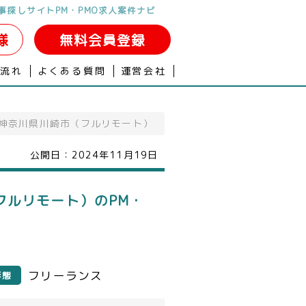
事探しサイトPM・PMO求人案件ナビ
様
無料会員登録
の流れ
よくある質問
運営会社
／神奈川県川崎市（フルリモート）
公開日：
2024年11月19日
フルリモート）のPM・
フリーランス
形態