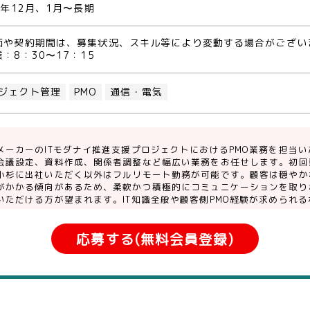
4年12月、1月〜長期
価や契約期間は、募集状況、スキル等により変動する場合がござい
：8：30〜17：15
ジェクト管理
PMO
通信・電気
メーカーのITモダナイ推進支援プロジェクトにおけるPMO業務を担当
会議設定、資料作成、関係者調整など幅広い業務をお任せします。初回
小杉に出社いただく以外はフルリモート勤務が可能です。顧客は穏やか
がかかる傾向があるため、柔軟かつ積極的にコミュニケーションを取り
いただける方が望まれます。IT知識全般や顧客側PMO経験が求められ
応募する(無料会員登録)