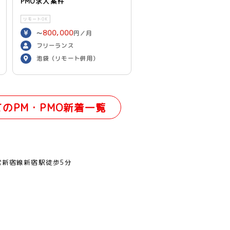
PMO求人案件
リモートOK
800,000
〜
円／月
フリーランス
池袋（リモート併用）
てのPM・PMO新着一覧
営新宿線新宿駅徒歩5分