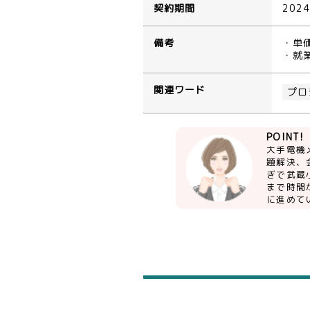
契約期間
202
備考
・単
・就業
関連ワード
プロ
POINT!
大手電機
題解決、
ぎで武蔵
まで時間
に進めて