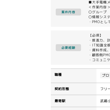
■大手電機メ
＜作業内容
〇グループ 
案件内容
〇情報シス
・PMOと
【必須】
・推進力、
・IT知識全
必要経験
・資料作成
・顧客側PM
・コミュニ
職種
プロ
契約形態
フリ
最寄駅
武蔵