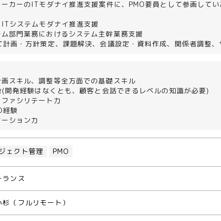
ーカーのITモダナイ推進支援案件に、PMO要員として参画して
＞
ITシステムモダナイ推進支援
テム部門業務におけるシステム主幹業務支援
して計画・方針策定、課題解決、会議設定・資料作成、関係者調整、
計画スキル、調整等全方面での基礎スキル
般(開発経験はなくとも、顧客と会話できるレベルの知識が必要)
、ファシリテート力
O経験
ケーション力
ジェクト管理
PMO
ーランス
小杉（フルリモート）