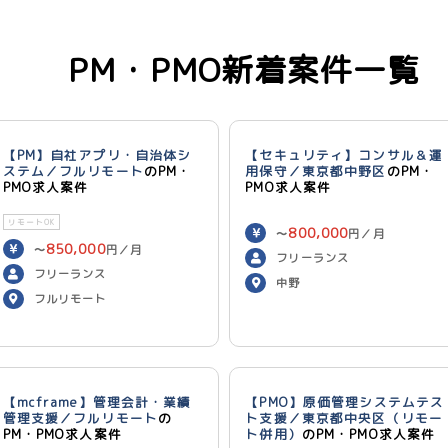
PM・PMO新着案件一覧
【PM】自社アプリ・自治体シ
【セキュリティ】コンサル＆運
ステム／フルリモート
のPM・
用保守／東京都中野区
のPM・
PMO求人案件
PMO求人案件
リモートOK
800,000
〜
円／月
850,000
〜
円／月
フリーランス
フリーランス
中野
フルリモート
【mcframe】管理会計・業績
【PMO】原価管理システムテス
管理支援／フルリモート
の
ト支援／東京都中央区（リモー
PM・PMO求人案件
ト併用）
のPM・PMO求人案件