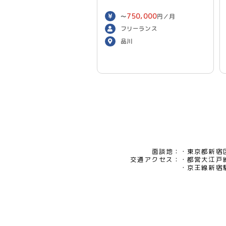
750,000
〜
円／月
フリーランス
品川
面談地：
東京都新宿区
交通アクセス：
都営大江戸
京王線新宿