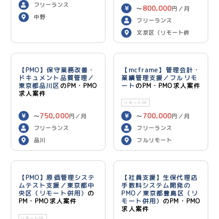
フリーランス
800,000
〜
円／月
中野
フリーランス
文京区（リモート併
用）
【PMO】保守業務改善・
【mcframe】管理会計・
ドキュメント品質管理／
業績管理支援／フルリモ
東京都品川区
のPM・PMO
ート
のPM・PMO求人案件
求人案件
リモートOK
750,000
700,000
〜
円／月
〜
円／月
フリーランス
フリーランス
品川
フルリモート
【PMO】原価管理システ
【社員支援】生保代理店
ムテスト支援／東京都中
手数料システム開発の
央区（リモート併用）
の
PMO／東京都豊島区（リ
PM・PMO求人案件
モート併用）
のPM・PMO
求人案件
リモートOK