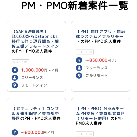
PM・PMO新着案件一覧
【SAP BW有識者】
【PM】自社アプリ・自治
ECC6.0からDatabricks
体システム／フルリモー
移行に伴う現行調査・解
ト
のPM・PMO求人案件
析支援／リモートメイン
のPM・PMO求人案件
リモートOK
850,000
〜
円／月
リモートOK
フリーランス
1,000,000
円〜／月
フルリモート
フリーランス
リモートメイン
【セキュリティ】コンサ
【PM・PMO】M365チー
ル＆運用保守／東京都中
ムPM支援／東京都文京区
野区
のPM・PMO求人案件
（リモート併用）
のPM・
PMO求人案件
800,000
〜
円／月
リモートOK