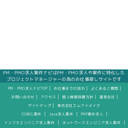
PM・PMO求人案件ナビはPM・PMO求人や案件に特化した
プロジェクトマネージャーの為のお仕事探しサイトです
|
|
|
PM・PMO求人ナビTOP
お仕事までの流れ
よくあるご質問
|
|
|
|
お問い合わせ
アクセス
個人情報保護方針
運営会社
|
サイトマップ
株式会社エムアイメイズ
|
|
|
COBOL案件
Java求人案件
PHP案件求人
|
|
インフラエンジニア求人案件
ネットワークエンジニア求人案件