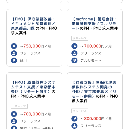
用）
【PMO】保守業務改善・
【mcframe】管理会計・
ドキュメント品質管理／
業績管理支援／フルリモ
東京都品川区
のPM・PMO
ート
のPM・PMO求人案件
求人案件
リモートOK
750,000
700,000
〜
円／月
〜
円／月
フリーランス
フリーランス
品川
フルリモート
【PMO】原価管理システ
【社員支援】生保代理店
ムテスト支援／東京都中
手数料システム開発の
央区（リモート併用）
の
PMO／東京都豊島区（リ
PM・PMO求人案件
モート併用）
のPM・PMO
求人案件
リモートOK
リモートOK
700,000
〜
円／月
800,000
〜
円／月
フリーランス
フリーランス
宝町（リモート併用）