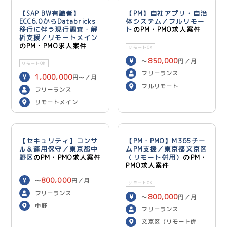
【SAP BW有識者】
【PM】自社アプリ・自治
ECC6.0からDatabricks
体システム／フルリモー
移行に伴う現行調査・解
ト
のPM・PMO求人案件
析支援／リモートメイン
のPM・PMO求人案件
リモートOK
850,000
〜
円／月
リモートOK
フリーランス
1,000,000
円〜／月
フルリモート
フリーランス
リモートメイン
【セキュリティ】コンサ
【PM・PMO】M365チー
ル＆運用保守／東京都中
ムPM支援／東京都文京区
野区
のPM・PMO求人案件
（リモート併用）
のPM・
PMO求人案件
800,000
〜
円／月
リモートOK
フリーランス
800,000
〜
円／月
中野
フリーランス
文京区（リモート併