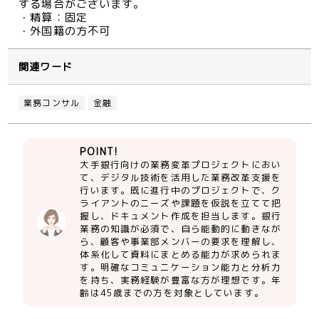
する場合がございます。
・精算：固定
・外国籍の方不可
関連ワード
業務コンサル
金融
POINT!
大手銀行向けの業務変革プロジェクトにおい
て、デジタル技術を活用した業務改革支援を
行います。既に進行中のプロジェクトで、ク
ライアントのニーズや課題を仮説を立てて把
握し、ドキュメント作成を担当します。銀行
業務の知識が必須で、自ら能動的に動きなが
ら、顧客や事業部メンバーの要求を理解し、
体系化して資料にまとめる能力が求められま
す。明確なコミュニケーション能力と分析力
を持ち、実務経験が豊富な方が理想です。年
齢は45歳までの方を対象としています。