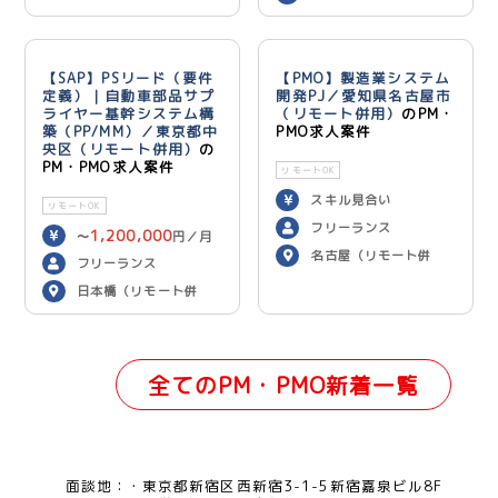
【SAP】PSリード（要件
【PMO】製造業システム
定義）｜自動車部品サプ
開発PJ／愛知県名古屋市
ライヤー基幹システム構
（リモート併用）
のPM・
築（PP/MM）／東京都中
PMO求人案件
央区（リモート併用）
の
PM・PMO求人案件
リモートOK
スキル見合い
リモートOK
フリーランス
1,200,000
〜
円／月
名古屋（リモート併
フリーランス
用）
日本橋（リモート併
用）
全てのPM・PMO新着一覧
面談地：
東京都新宿区西新宿3-1-5新宿嘉泉ビル8F