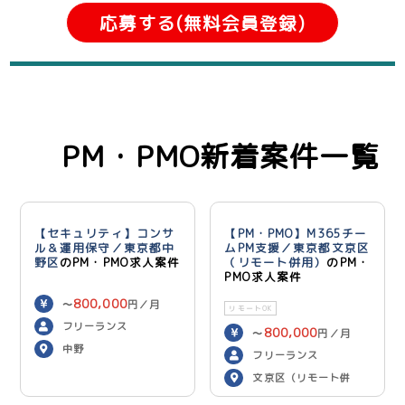
応募する(無料会員登録)
PM・PMO新着案件一覧
【セキュリティ】コンサ
【PM・PMO】M365チー
ル＆運用保守／東京都中
ムPM支援／東京都文京区
野区
のPM・PMO求人案件
（リモート併用）
のPM・
PMO求人案件
800,000
〜
円／月
リモートOK
フリーランス
800,000
〜
円／月
中野
フリーランス
文京区（リモート併
用）