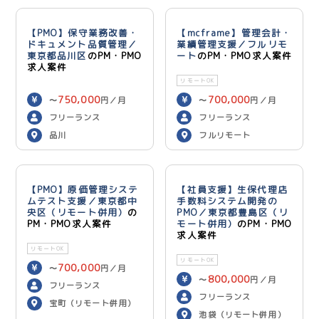
【PMO】保守業務改善・
【mcframe】管理会計・
ドキュメント品質管理／
業績管理支援／フルリモ
東京都品川区
のPM・PMO
ート
のPM・PMO求人案件
求人案件
リモートOK
750,000
700,000
〜
円／月
〜
円／月
フリーランス
フリーランス
品川
フルリモート
【PMO】原価管理システ
【社員支援】生保代理店
ムテスト支援／東京都中
手数料システム開発の
央区（リモート併用）
の
PMO／東京都豊島区（リ
PM・PMO求人案件
モート併用）
のPM・PMO
求人案件
リモートOK
リモートOK
700,000
〜
円／月
800,000
〜
円／月
フリーランス
フリーランス
宝町（リモート併用）
池袋（リモート併用）