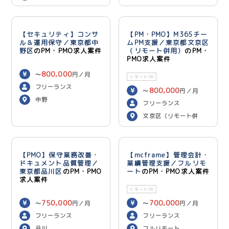
【セキュリティ】コンサ
【PM・PMO】M365チー
ル＆運用保守／東京都中
ムPM支援／東京都文京区
野区
のPM・PMO求人案件
（リモート併用）
のPM・
PMO求人案件
800,000
〜
円／月
リモートOK
フリーランス
800,000
〜
円／月
中野
フリーランス
文京区（リモート併
用）
【PMO】保守業務改善・
【mcframe】管理会計・
ドキュメント品質管理／
業績管理支援／フルリモ
東京都品川区
のPM・PMO
ート
のPM・PMO求人案件
求人案件
リモートOK
750,000
700,000
〜
円／月
〜
円／月
フリーランス
フリーランス
品川
フルリモート