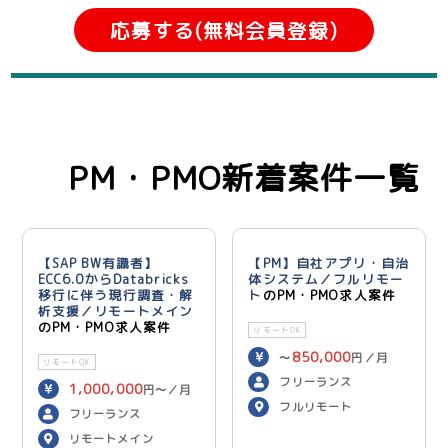
応募する(無料会員登録)
PM・PMO新着案件一覧
【SAP BW有識者】
【PM】自社アプリ・自治
ECC6.0からDatabricks
体システム／フルリモー
移行に伴う現行調査・解
ト
のPM・PMO求人案件
析支援／リモートメイン
のPM・PMO求人案件
リモートOK
850,000
〜
円／月
リモートOK
フリーランス
1,000,000
円〜／月
フルリモート
フリーランス
リモートメイン