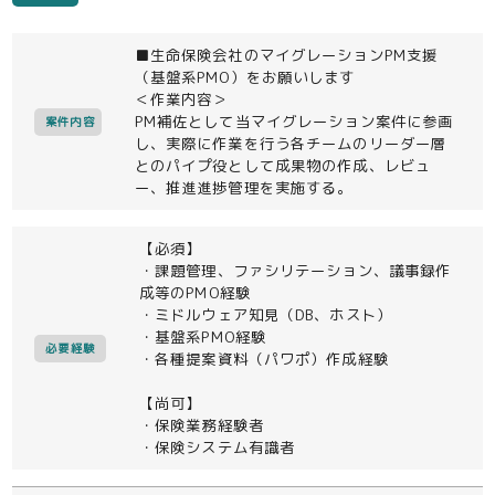
■生命保険会社のマイグレーションPM支援
（基盤系PMO）をお願いします
＜作業内容＞
PM補佐として当マイグレーション案件に参画
案件内容
し、実際に作業を行う各チームのリーダー層
とのパイプ役として成果物の作成、レビュ
ー、推進進捗管理を実施する。
【必須】
・課題管理、ファシリテーション、議事録作
成等のPMO経験
・ミドルウェア知見（DB、ホスト）
・基盤系PMO経験
必要経験
・各種提案資料（パワポ）作成経験
【尚可】
・保険業務経験者
・保険システム有識者