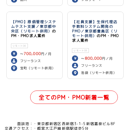
【PMO】原価管理システ
【社員支援】生保代理店
ムテスト支援／東京都中
手数料システム開発の
央区（リモート併用）
の
PMO／東京都豊島区（リ
PM・PMO求人案件
モート併用）
のPM・PMO
求人案件
リモートOK
リモートOK
700,000
〜
円／月
800,000
〜
円／月
フリーランス
フリーランス
宝町（リモート併用）
池袋（リモート併用）
全てのPM・PMO新着一覧
面談地：
東京都新宿区西新宿3-1-5新宿嘉泉ビル8F
交通アクセス：
都営大江戸線新宿駅徒歩5分