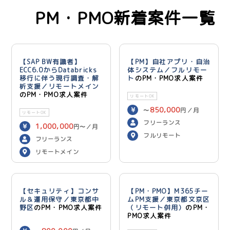
PM・PMO新着案件一覧
【SAP BW有識者】
【PM】自社アプリ・自治
ECC6.0からDatabricks
体システム／フルリモー
移行に伴う現行調査・解
ト
のPM・PMO求人案件
析支援／リモートメイン
のPM・PMO求人案件
リモートOK
850,000
〜
円／月
リモートOK
フリーランス
1,000,000
円〜／月
フルリモート
フリーランス
リモートメイン
【セキュリティ】コンサ
【PM・PMO】M365チー
ル＆運用保守／東京都中
ムPM支援／東京都文京区
野区
のPM・PMO求人案件
（リモート併用）
のPM・
PMO求人案件