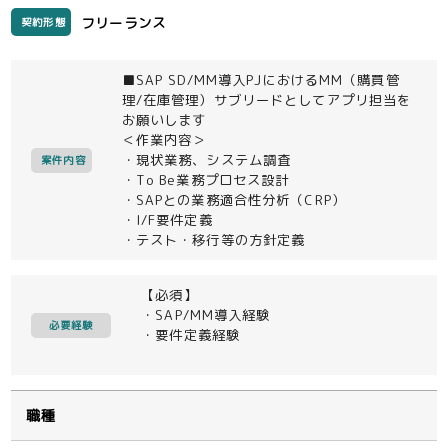
フリーランス
契約形態
■SAP SD/MM導入PJにおけるMM（購買管
理/在庫管理）サブリードとしてアプリ担当を
お願いします
＜作業内容＞
・現状業務、システム調査
案件内容
・To Be業務プロセス設計
・SAPとの業務適合性分析（CRP）
・I/F要件定義
・テスト・移行等の方針定義
【必須】
・SAP/MM導入経験
必要経験
・要件定義経験
職種