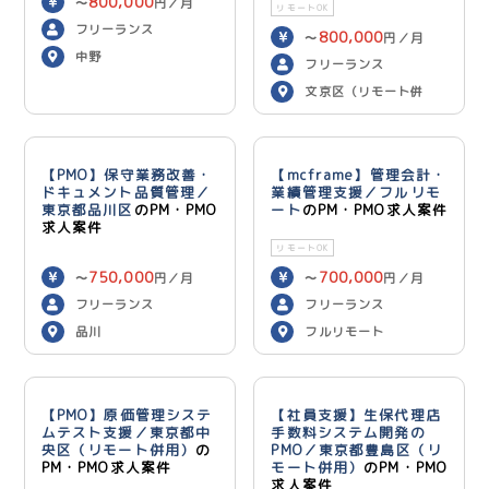
800,000
〜
円／月
リモートOK
フリーランス
800,000
〜
円／月
中野
フリーランス
文京区（リモート併
用）
【PMO】保守業務改善・
【mcframe】管理会計・
ドキュメント品質管理／
業績管理支援／フルリモ
東京都品川区
のPM・PMO
ート
のPM・PMO求人案件
求人案件
リモートOK
750,000
700,000
〜
円／月
〜
円／月
フリーランス
フリーランス
品川
フルリモート
【PMO】原価管理システ
【社員支援】生保代理店
ムテスト支援／東京都中
手数料システム開発の
央区（リモート併用）
の
PMO／東京都豊島区（リ
PM・PMO求人案件
モート併用）
のPM・PMO
求人案件