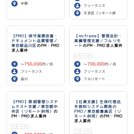
中野
フリーランス
文京区（リモート併
用）
【PMO】保守業務改善・
【mcframe】管理会計・
ドキュメント品質管理／
業績管理支援／フルリモ
東京都品川区
のPM・PMO
ート
のPM・PMO求人案件
求人案件
リモートOK
750,000
700,000
〜
円／月
〜
円／月
フリーランス
フリーランス
品川
フルリモート
【PMO】原価管理システ
【社員支援】生保代理店
ムテスト支援／東京都中
手数料システム開発の
央区（リモート併用）
の
PMO／東京都豊島区（リ
PM・PMO求人案件
モート併用）
のPM・PMO
求人案件
リモートOK
リモートOK