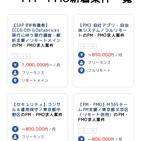
【SAP BW有識者】
【PM】自社アプリ・自治
ECC6.0からDatabricks
体システム／フルリモー
移行に伴う現行調査・解
ト
のPM・PMO求人案件
析支援／リモートメイン
のPM・PMO求人案件
リモートOK
850,000
〜
円／月
リモートOK
フリーランス
1,000,000
円〜／月
フルリモート
フリーランス
リモートメイン
【セキュリティ】コンサ
【PM・PMO】M365チー
ル＆運用保守／東京都中
ムPM支援／東京都文京区
野区
のPM・PMO求人案件
（リモート併用）
のPM・
PMO求人案件
800,000
〜
円／月
リモートOK
フリーランス
800,000
〜
円／月