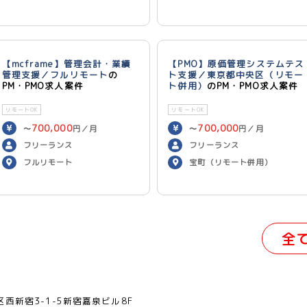
【mcframe】管理会計・業績
【PMO】原価管理システムテス
管理支援／フルリモート
の
ト支援／東京都中央区（リモー
PM・PMO求人案件
ト併用）
のPM・PMO求人案件
リモートOK
リモートOK
700,000
700,000
〜
円／月
〜
円／月
フリーランス
フリーランス
フルリモート
宝町（リモート併用）
全
西新宿3-1-5新宿嘉泉ビル8F