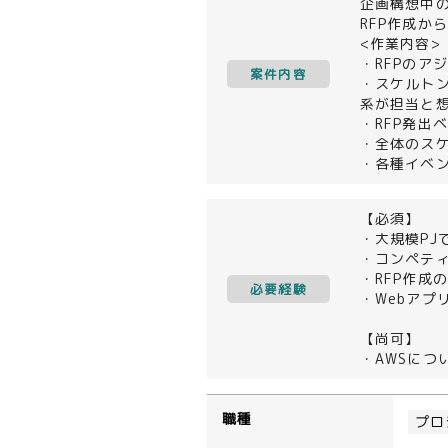
企画構想中
RFP作成
<作業内容>
・RFPのア
案件内容
・スケルトン
系が担当と想
・RFP発出
・全体のス
・各種イベ
【必須】
・大規模PJ
・コンペテ
・RFP作成
必要経験
・Webアプ
【尚可】
・AWSにつ
職種
プロ