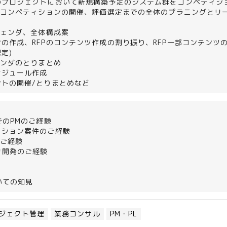
のプロジェクトにおいて新規構築予定のシステム群をコンペティシ
からコンペティションの開催、評価選定までの全体のプラニングとリ
ジェンダ、全体構成案
の作成、RFPのコンテンツ作成の割り振り、RFP一部コンテンツ
定)
ベンダのとりまとめ
ケジュール作成
ントの開催/とりまとめなど
でのPMのご経験
ィション案件のご経験
のご経験
リ開発のご経験
いての知見
ジェクト管理
業務コンサル
PM・PL