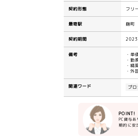
契約形態
フリ
最寄駅
麹町
契約期間
202
備考
・単
・勤務
・精算
・外
関連ワード
プロ
POINT!
PC貸与
期的に安