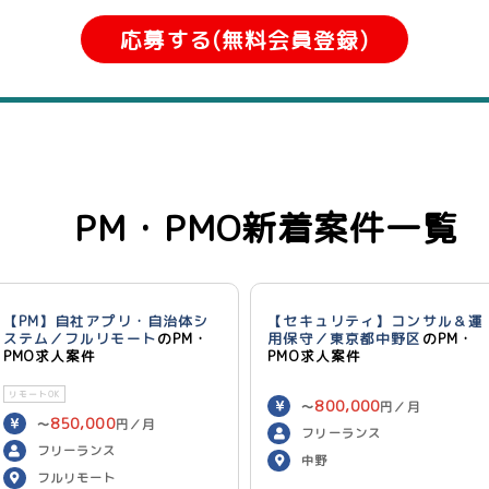
応募する(無料会員登録)
PM・PMO新着案件一覧
【PM】自社アプリ・自治体シ
【セキュリティ】コンサル＆運
ステム／フルリモート
のPM・
用保守／東京都中野区
のPM・
PMO求人案件
PMO求人案件
リモートOK
800,000
〜
円／月
850,000
〜
円／月
フリーランス
フリーランス
中野
フルリモート