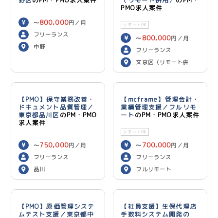
野区
のPM・PMO求人案件
（リモート併用）
のPM・
PMO求人案件
800,000
〜
円／月
リモートOK
フリーランス
800,000
〜
円／月
中野
フリーランス
文京区（リモート併
用）
【PMO】保守業務改善・
【mcframe】管理会計・
ドキュメント品質管理／
業績管理支援／フルリモ
東京都品川区
のPM・PMO
ート
のPM・PMO求人案件
求人案件
リモートOK
750,000
700,000
〜
円／月
〜
円／月
フリーランス
フリーランス
品川
フルリモート
【PMO】原価管理システ
【社員支援】生保代理店
ムテスト支援／東京都中
手数料システム開発の