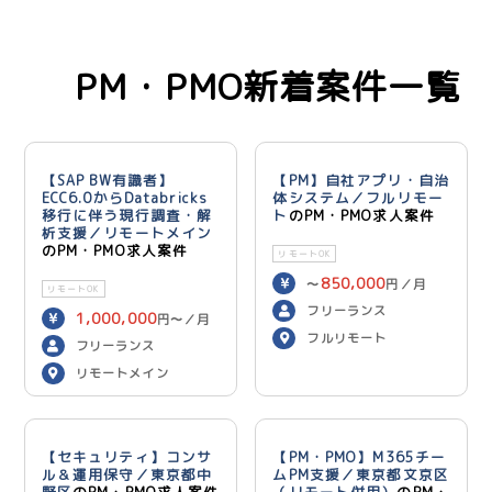
PM・PMO新着案件一覧
【SAP BW有識者】
【PM】自社アプリ・自治
ECC6.0からDatabricks
体システム／フルリモー
移行に伴う現行調査・解
ト
のPM・PMO求人案件
析支援／リモートメイン
のPM・PMO求人案件
リモートOK
850,000
〜
円／月
リモートOK
フリーランス
1,000,000
円〜／月
フルリモート
フリーランス
リモートメイン
【セキュリティ】コンサ
【PM・PMO】M365チー
ル＆運用保守／東京都中
ムPM支援／東京都文京区