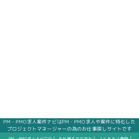
PM・PMO求人案件ナビはPM・PMO求人や案件に特化した
プロジェクトマネージャーの為のお仕事探しサイトです
|
|
|
PM・PMO求人ナビTOP
お仕事までの流れ
よくあるご質問