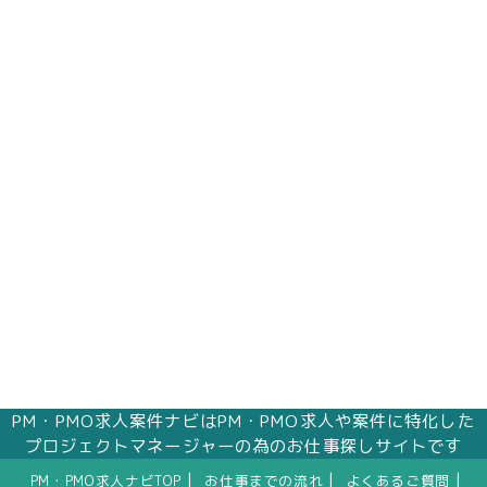
PM・PMO求人案件ナビはPM・PMO求人や案件に特化した
プロジェクトマネージャーの為のお仕事探しサイトです
|
|
|
PM・PMO求人ナビTOP
お仕事までの流れ
よくあるご質問