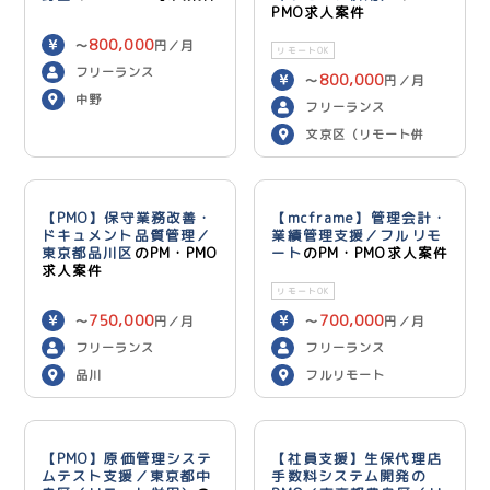
PMO求人案件
800,000
〜
円／月
リモートOK
フリーランス
800,000
〜
円／月
中野
フリーランス
文京区（リモート併
用）
【PMO】保守業務改善・
【mcframe】管理会計・
ドキュメント品質管理／
業績管理支援／フルリモ
東京都品川区
のPM・PMO
ート
のPM・PMO求人案件
求人案件
リモートOK
750,000
700,000
〜
円／月
〜
円／月
フリーランス
フリーランス
品川
フルリモート
【PMO】原価管理システ
【社員支援】生保代理店
ムテスト支援／東京都中
手数料システム開発の