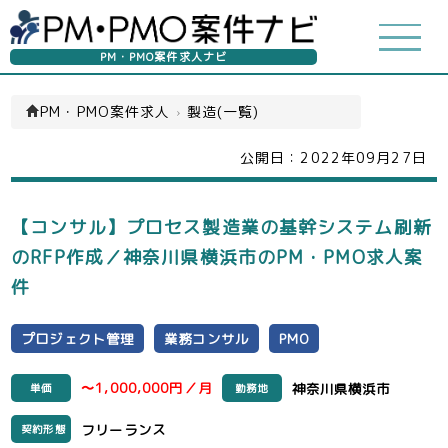
PM・PMO案件求人ナビ
PM・PMO案件求人
›
製造(一覧)
公開日：
2022年09月27日
【コンサル】プロセス製造業の基幹システム刷新
のRFP作成／神奈川県横浜市のPM・PMO求人案
件
プロジェクト管理
業務コンサル
PMO
〜1,000,000円／月
神奈川県横浜市
単価
勤務地
フリーランス
契約形態