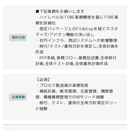
■下記業務をお願いします
・ハイレベルなTOBE業務構想を基にTOBE業
務を詳細化
・想定パッケージとのFit&Gapを経てカスタ
マイズ/アドオン機能の洗い出し
案件内容
・社内インフラ、周辺システムへの影響整理
・移行/テスト/運用方針を策定し,全体計画を
作成
・RFP本紙,業務フロー,業務記述書,全体移行
計画,全体テスト計画,全体運用計画作成
【必須】
・プロセス製造業の業務知見
・需給計画、販売管理、生産管理、購買管
理、債権債務管理でのBPRリード経験
必要経験
・移行、テスト、運用の全体方針策定のリー
ド経験