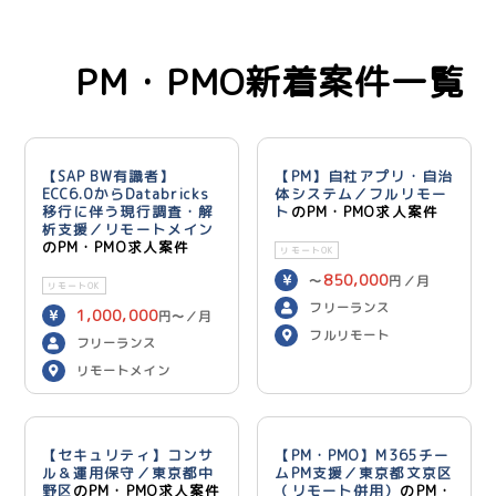
PM・PMO新着案件一覧
【SAP BW有識者】
【PM】自社アプリ・自治
ECC6.0からDatabricks
体システム／フルリモー
移行に伴う現行調査・解
ト
のPM・PMO求人案件
析支援／リモートメイン
のPM・PMO求人案件
リモートOK
850,000
〜
円／月
リモートOK
フリーランス
1,000,000
円〜／月
フルリモート
フリーランス
リモートメイン
【セキュリティ】コンサ
【PM・PMO】M365チー
ル＆運用保守／東京都中
ムPM支援／東京都文京区
野区
のPM・PMO求人案件
（リモート併用）
のPM・