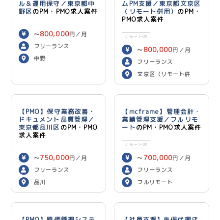
ル＆運用保守／東京都中
ムPM支援／東京都文京区
野区
のPM・PMO求人案件
（リモート併用）
のPM・
PMO求人案件
800,000
〜
円／月
リモートOK
フリーランス
800,000
〜
円／月
中野
フリーランス
文京区（リモート併
用）
【PMO】保守業務改善・
【mcframe】管理会計・
ドキュメント品質管理／
業績管理支援／フルリモ
東京都品川区
のPM・PMO
ート
のPM・PMO求人案件
求人案件
リモートOK
750,000
700,000
〜
円／月
〜
円／月
フリーランス
フリーランス
品川
フルリモート
【PMO】原価管理システ
【社員支援】生保代理店