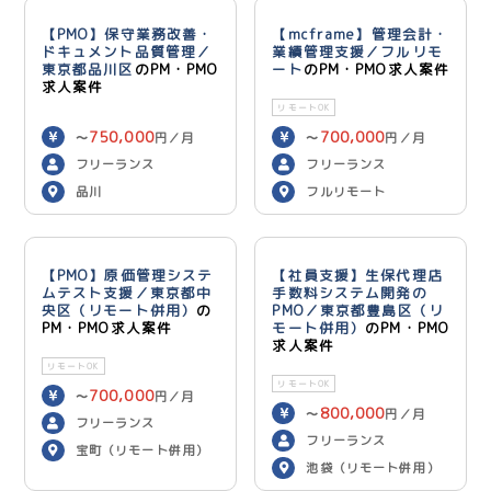
【PMO】保守業務改善・
【mcframe】管理会計・
ドキュメント品質管理／
業績管理支援／フルリモ
東京都品川区
のPM・PMO
ート
のPM・PMO求人案件
求人案件
リモートOK
750,000
700,000
〜
円／月
〜
円／月
フリーランス
フリーランス
品川
フルリモート
【PMO】原価管理システ
【社員支援】生保代理店
ムテスト支援／東京都中
手数料システム開発の
央区（リモート併用）
の
PMO／東京都豊島区（リ
PM・PMO求人案件
モート併用）
のPM・PMO
求人案件
リモートOK
リモートOK
700,000
〜
円／月
800,000
〜
円／月
フリーランス
フリーランス
宝町（リモート併用）
池袋（リモート併用）