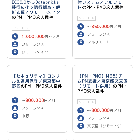
ECC6.0からDatabricks
体システム／フルリモー
移行に伴う現行調査・解
ト
のPM・PMO求人案件
析支援／リモートメイン
のPM・PMO求人案件
リモートOK
850,000
〜
円／月
リモートOK
フリーランス
1,000,000
円〜／月
フルリモート
フリーランス
リモートメイン
【セキュリティ】コンサ
【PM・PMO】M365チー
ル＆運用保守／東京都中
ムPM支援／東京都文京区
野区
のPM・PMO求人案件
（リモート併用）
のPM・
PMO求人案件
800,000
〜
円／月
リモートOK
フリーランス
800,000
〜
円／月
中野
フリーランス
文京区（リモート併
用）