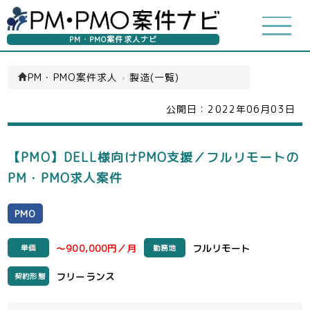
PM・PMO案件求人ナビ
PM・PMO案件求人
›
製造(一覧)
公開日：
2022年06月03日
【PMO】DELL様向けPMO支援／フルリモートの
PM・PMO求人案件
PMO
～900,000円／月
フルリモート
単価
勤務地
フリーランス
契約形態