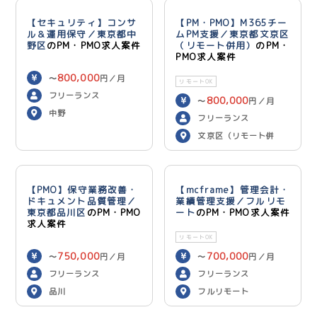
【セキュリティ】コンサ
【PM・PMO】M365チー
ル＆運用保守／東京都中
ムPM支援／東京都文京区
野区
のPM・PMO求人案件
（リモート併用）
のPM・
PMO求人案件
800,000
〜
円／月
リモートOK
フリーランス
800,000
〜
円／月
中野
フリーランス
文京区（リモート併
用）
【PMO】保守業務改善・
【mcframe】管理会計・
ドキュメント品質管理／
業績管理支援／フルリモ
東京都品川区
のPM・PMO
ート
のPM・PMO求人案件
求人案件
リモートOK
750,000
700,000
〜
円／月
〜
円／月
フリーランス
フリーランス
品川
フルリモート