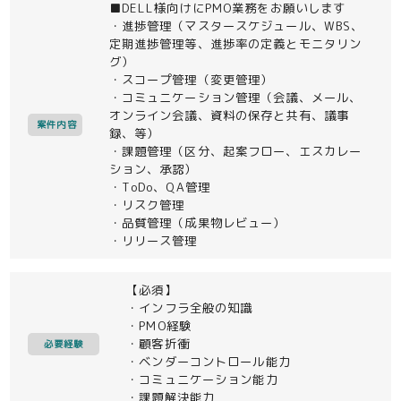
■DELL様向けにPMO業務をお願いします
・進捗管理（マスタースケジュール、WBS、
定期進捗管理等、進捗率の定義とモニタリン
グ）
・スコープ管理（変更管理）
・コミュニケーション管理（会議、メール、
オンライン会議、資料の保存と共有、議事
案件内容
録、等）
・課題管理（区分、起案フロー、エスカレー
ション、承認）
・ToDo、QA管理
・リスク管理
・品質管理（成果物レビュー）
・リリース管理
【必須】
・インフラ全般の知識
・PMO経験
・顧客折衝
必要経験
・ベンダーコントロール能力
・コミュニケーション能力
・課題解決能力