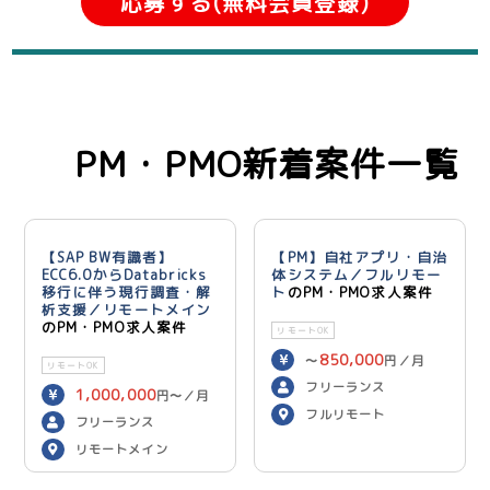
応募する(無料会員登録)
PM・PMO新着案件一覧
【SAP BW有識者】
【PM】自社アプリ・自治
ECC6.0からDatabricks
体システム／フルリモー
移行に伴う現行調査・解
ト
のPM・PMO求人案件
析支援／リモートメイン
のPM・PMO求人案件
リモートOK
850,000
〜
円／月
リモートOK
フリーランス
1,000,000
円〜／月
フルリモート
フリーランス
リモートメイン