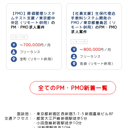
【PMO】原価管理システ
【社員支援】生保代理店
ムテスト支援／東京都中
手数料システム開発の
央区（リモート併用）
の
PMO／東京都豊島区（リ
PM・PMO求人案件
モート併用）
のPM・PMO
求人案件
リモートOK
リモートOK
700,000
〜
円／月
800,000
〜
円／月
フリーランス
フリーランス
宝町（リモート併用）
池袋（リモート併用）
全てのPM・PMO新着一覧
面談地：
東京都新宿区西新宿3-1-5新宿嘉泉ビル8F
交通アクセス：
都営大江戸線新宿駅徒歩5分
小田急線新宿駅徒歩10分
JR新宿駅徒歩10分