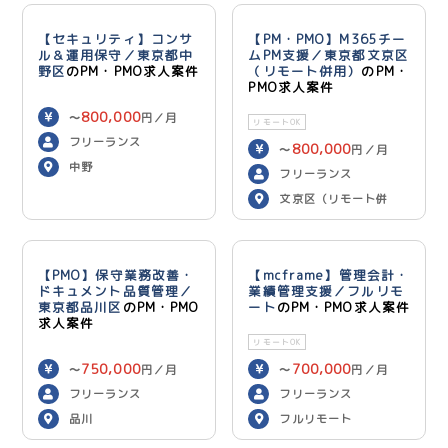
【セキュリティ】コンサ
【PM・PMO】M365チー
ル＆運用保守／東京都中
ムPM支援／東京都文京区
野区
のPM・PMO求人案件
（リモート併用）
のPM・
PMO求人案件
800,000
〜
円／月
リモートOK
フリーランス
800,000
〜
円／月
中野
フリーランス
文京区（リモート併
用）
【PMO】保守業務改善・
【mcframe】管理会計・
ドキュメント品質管理／
業績管理支援／フルリモ
東京都品川区
のPM・PMO
ート
のPM・PMO求人案件
求人案件
リモートOK
750,000
700,000
〜
円／月
〜
円／月
フリーランス
フリーランス
品川
フルリモート