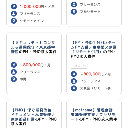
フリーランス
1,000,000
円〜／月
フルリモート
フリーランス
リモートメイン
【セキュリティ】コンサ
【PM・PMO】M365チー
ル＆運用保守／東京都中
ムPM支援／東京都文京区
野区
のPM・PMO求人案件
（リモート併用）
のPM・
PMO求人案件
800,000
〜
円／月
リモートOK
フリーランス
800,000
〜
円／月
中野
フリーランス
文京区（リモート併
用）
【PMO】保守業務改善・
【mcframe】管理会計・
ドキュメント品質管理／
業績管理支援／フルリモ
東京都品川区
のPM・PMO
ート
のPM・PMO求人案件
求人案件