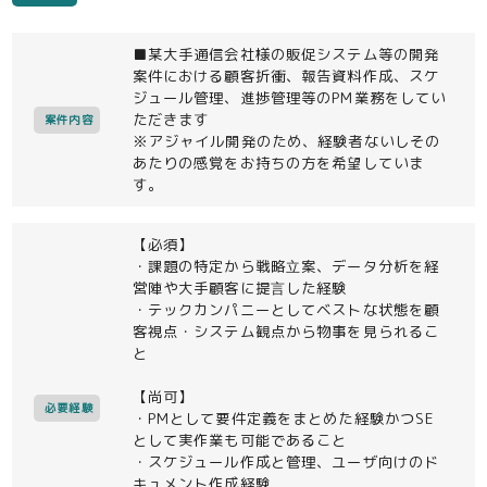
■某大手通信会社様の販促システム等の開発
案件における顧客折衝、報告資料作成、スケ
ジュール管理、進捗管理等のPM業務をしてい
ただきます
案件内容
※アジャイル開発のため、経験者ないしその
あたりの感覚をお持ちの方を希望していま
す。
【必須】
・課題の特定から戦略⽴案、データ分析を経
営陣や大手顧客に提⾔した経験
・テックカンパニーとしてベストな状態を顧
客視点・システム観点から物事を見られるこ
と
【尚可】
必要経験
・PMとして要件定義をまとめた経験かつSE
として実作業も可能であること
・スケジュール作成と管理、ユーザ向けのド
キュメント作成経験