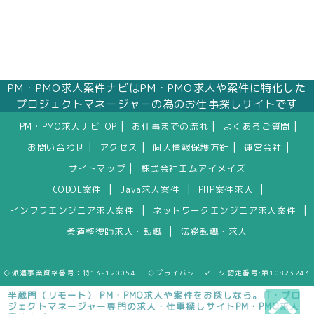
PM・PMO求人案件ナビはPM・PMO求人や案件に特化した
プロジェクトマネージャーの為のお仕事探しサイトです
|
|
|
PM・PMO求人ナビTOP
お仕事までの流れ
よくあるご質問
|
|
|
|
お問い合わせ
アクセス
個人情報保護方針
運営会社
|
サイトマップ
株式会社エムアイメイズ
|
|
|
COBOL案件
Java求人案件
PHP案件求人
|
|
インフラエンジニア求人案件
ネットワークエンジニア求人案件
|
柔道整復師求人・転職
法務転職・求人
◇派遣事業資格番号：特13-120054 ◇プライバシーマーク認定番号:第10823243
半蔵門（リモート） PM・PMO求人や案件をお探しなら。IT・プロ
ジェクトマネージャー専門の求人・仕事探しサイトPM・PMO求人