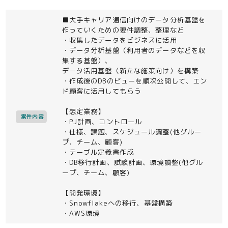
■大手キャリア通信向けのデータ分析基盤を
作っていくための要件調整、整理など
・収集したデータをビジネスに活用
・データ分析基盤（利用者のデータなどを収
集する基盤）、
データ活用基盤（新たな施策向け）を構築
・作成後のDBのビューを順次公開して、エン
ド顧客に活用してもらう
【想定業務】
案件内容
・PJ計画、コントロール
・仕様、課題、スケジュール調整(他グルー
プ、チーム、顧客)
・テーブル定義書作成
・DB移行計画、試験計画、環境調整(他グル
ープ、チーム、顧客)
【開発環境】
・Snowflakeへの移行、基盤構築
・AWS環境