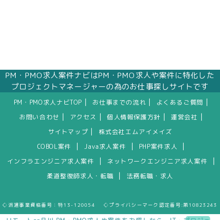
PM・PMO求人案件ナビはPM・PMO求人や案件に特化した
プロジェクトマネージャーの為のお仕事探しサイトです
|
|
|
PM・PMO求人ナビTOP
お仕事までの流れ
よくあるご質問
|
|
|
|
お問い合わせ
アクセス
個人情報保護方針
運営会社
|
サイトマップ
株式会社エムアイメイズ
|
|
|
COBOL案件
Java求人案件
PHP案件求人
|
|
インフラエンジニア求人案件
ネットワークエンジニア求人案件
|
柔道整復師求人・転職
法務転職・求人
◇派遣事業資格番号：特13-120054 ◇プライバシーマーク認定番号:第10823243