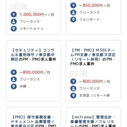
850,000
〜
円／月
リモートOK
フリーランス
1,000,000
円〜／月
フルリモート
フリーランス
リモートメイン
【セキュリティ】コンサ
【PM・PMO】M365チー
ル＆運用保守／東京都中
ムPM支援／東京都文京区
野区
のPM・PMO求人案件
（リモート併用）
のPM・
PMO求人案件
800,000
〜
円／月
リモートOK
フリーランス
800,000
〜
円／月
中野
フリーランス
文京区（リモート併
用）
【PMO】保守業務改善・
【mcframe】管理会計・
ドキュメント品質管理／
業績管理支援／フルリモ
東京都品川区
のPM・PMO
ート
のPM・PMO求人案件