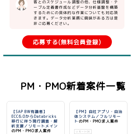
客とのスケジュール調整の他、仕様調整・テ
ーブル定義書作成などデータ分析基盤を構築
するためにの具体的な作業についても対応頂
きます。データ分析業務に興味がある方は是
非ご応募ください。
応募する(無料会員登録)
PM・PMO新着案件一覧
【SAP BW有識者】
【PM】自社アプリ・自治
ECC6.0からDatabricks
体システム／フルリモー
移行に伴う現行調査・解
ト
のPM・PMO求人案件
析支援／リモートメイン
のPM・PMO求人案件
リモートOK