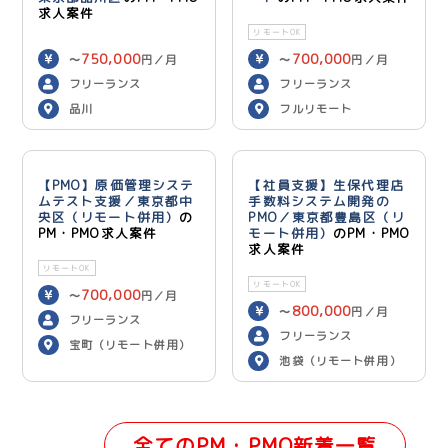
求人案件
リモートOK
750,000
700,000
〜
円／月
〜
円／月
フリーランス
フリーランス
品川
フルリモート
【PMO】原価管理システ
【社員支援】生保代理店
ムテスト支援／東京都中
手数料システム開発の
央区（リモート併用）
の
PMO／東京都豊島区（リ
PM・PMO求人案件
モート併用）
のPM・PMO
求人案件
リモートOK
リモートOK
700,000
〜
円／月
800,000
〜
円／月
フリーランス
フリーランス
宝町（リモート併用）
池袋（リモート併用）
全てのPM・PMO新着一覧