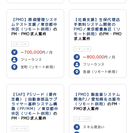
【PMO】原価管理システ
【社員支援】生保代理店
ムテスト支援／東京都中
手数料システム開発の
央区（リモート併用）
の
PMO／東京都豊島区（リ
PM・PMO求人案件
モート併用）
のPM・PMO
求人案件
リモートOK
リモートOK
700,000
〜
円／月
800,000
〜
円／月
フリーランス
フリーランス
宝町（リモート併用）
池袋（リモート併用）
【SAP】PSリード（要件
【PMO】製造業システム
定義）｜自動車部品サプ
開発PJ／愛知県名古屋市
ライヤー基幹システム構
（リモート併用）
のPM・
築（PP/MM）／東京都中
PMO求人案件
央区（リモート併用）
の
PM・PMO求人案件
リモートOK
スキル見合い
リモートOK