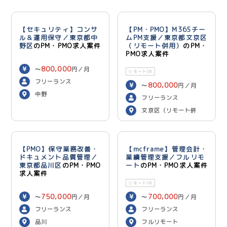
【セキュリティ】コンサ
【PM・PMO】M365チー
ル＆運用保守／東京都中
ムPM支援／東京都文京区
野区
のPM・PMO求人案件
（リモート併用）
のPM・
PMO求人案件
800,000
〜
円／月
リモートOK
フリーランス
800,000
〜
円／月
中野
フリーランス
文京区（リモート併
用）
【PMO】保守業務改善・
【mcframe】管理会計・
ドキュメント品質管理／
業績管理支援／フルリモ
東京都品川区
のPM・PMO
ート
のPM・PMO求人案件
求人案件
リモートOK
750,000
700,000
〜
円／月
〜
円／月
フリーランス
フリーランス
品川
フルリモート