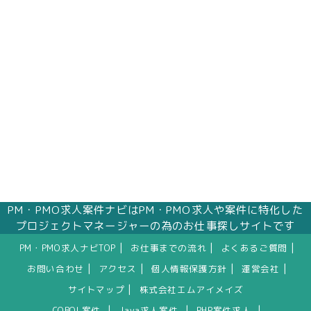
PM・PMO求人案件ナビはPM・PMO求人や案件に特化した
プロジェクトマネージャーの為のお仕事探しサイトです
|
|
|
PM・PMO求人ナビTOP
お仕事までの流れ
よくあるご質問
|
|
|
|
お問い合わせ
アクセス
個人情報保護方針
運営会社
|
サイトマップ
株式会社エムアイメイズ
|
|
|
COBOL案件
Java求人案件
PHP案件求人