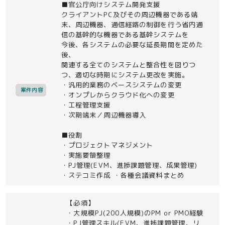
■官公庁向けシステム開発支援
クライアントPC及びその周辺機器である端
末、周辺機器、通信経路の制御を行う省内通
信の基幹的な機器である基幹システムを
今後、各システムの必要な延長期間を定めた
後、
関連する全てのシステムと整合性を図りつ
つ、適切な時期にシステム更改を実施。
・汎用的業務のベースシステムの変更
案件内容
・オンプレからクラウド化への変更
・工程管理支援
・次期端末／周辺機器導入
■役割
・プロジェクトマネジメント
・実施要領整理
・PJ管理(EVM、進捗課題管理、成果管理)
・ステコミ作成 ・各種会議資料まとめ
【必須】
・大規模PJ(200人規模)のPM or PMO経験
・PJ管理スキル(EVM、進捗課題管理、リ