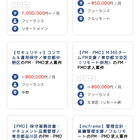
850,000
〜
円／月
リモートOK
フリーランス
1,000,000
円〜／月
フルリモート
フリーランス
リモートメイン
【セキュリティ】コンサ
【PM・PMO】M365チー
ル＆運用保守／東京都中
ムPM支援／東京都文京区
野区
のPM・PMO求人案件
（リモート併用）
のPM・
PMO求人案件
800,000
〜
円／月
リモートOK
フリーランス
800,000
〜
円／月
中野
フリーランス
文京区（リモート併
用）
【PMO】保守業務改善・
【mcframe】管理会計・
ドキュメント品質管理／
業績管理支援／フルリモ
東京都品川区
のPM・PMO
ート
のPM・PMO求人案件