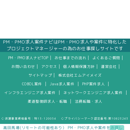
PM・PMO求人案件ナビはPM・PMO求人や案件に特化した
プロジェクトマネージャーの為のお仕事探しサイトです
|
|
|
PM・PMO求人ナビTOP
お仕事までの流れ
よくあるご質問
|
|
|
|
お問い合わせ
アクセス
個人情報保護方針
運営会社
|
サイトマップ
株式会社エムアイメイズ
|
|
|
COBOL案件
Java求人案件
PHP案件求人
|
|
インフラエンジニア求人案件
ネットワークエンジニア求人案件
|
柔道整復師求人・転職
法務転職・求人
◇派遣事業資格番号：特13-120054 ◇プライバシーマーク認定番号:第10823243
高田馬場(リモートの可能性あり） PM・PMO求人や案件をお探し