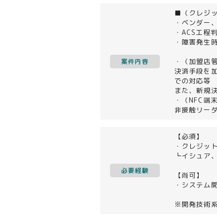
■（クレジッ
・ベンダー、
・ACS工程
・障害発生
・（加盟店
案件内容
決済手段を
での対応等
また、新規
・（NFC端
非接触リー
【必須】
・クレジッ
┗イシュア
必要経験
【尚可】
・システム
※開発技術