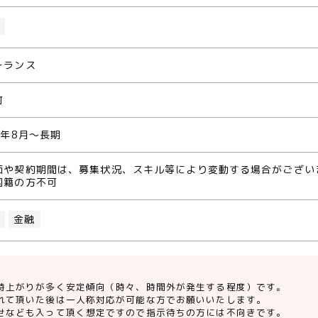
O
ーランス
町
1年8月～長期
価や契約期間は、募集状況、スキル等により変動する場合がござい
国籍の方不可
O
金融
時上がりが多く安定傾向（時々、時間外が発生する程度）です。
れて頂いた後は一人称対応が可能な方でお願いいたします。
せなども入って頂く想定ですので指示待ちの方には不向きです。