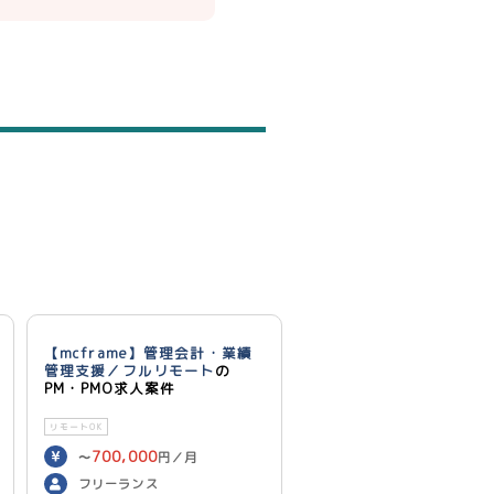
【mcframe】管理会計・業績
管理支援／フルリモート
の
PM・PMO求人案件
リモートOK
700,000
〜
円／月
フリーランス