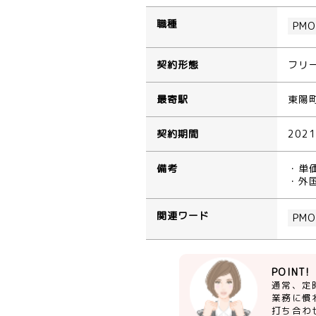
職種
PM
契約形態
フリ
最寄駅
東陽
契約期間
202
備考
・単
・外
関連ワード
PM
POINT!
通常、定
業務に慣
打ち合わ