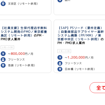
文京区（リモート併用）
【社員支援】生保代理店手数料
【SAP】PSリード（要件定義）
システム開発のPMO／東京都豊
｜自動車部品サプライヤー基幹
島区（リモート併用）
のPM・
システム構築（PP/MM）／東
PMO求人案件
京都中央区（リモート併用）
の
PM・PMO求人案件
リモートOK
リモートOK
800,000
〜
円／月
1,200,000
〜
円／月
フリーランス
フリーランス
池袋（リモート併用）
日本橋（リモート併用）
全