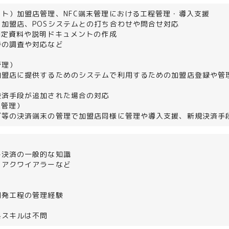
ト）加盟店管理、NFC端末管理における工程管理・導入支援
加盟店、POSシステムとの打ち合わせや問合せ対応
判定資料や説明ドキュメントの作成
時の調査や対応など
管理）
加盟店に提供するためのシステムで利用するための加盟店登録や管
決済手段が追加された場合の対応
末管理）
ダ等の決済端末の管理で加盟店同様に管理や導入支援、新規決済手
ト決済の一般的な知識
、アクワイアラーなど
開発工程の管理経験
系スキルは不問