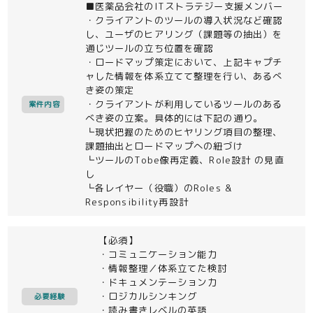
■医薬品会社のITストラテジー支援メンバー
・クライアントのツールの導入状況など確認
し、ユーザのヒアリング（課題等の抽出）を
通じツールの立ち位置を確認
・ロードマップ策定において、上記キャプチ
ャした情報を体系立てて整理を行い、あるべ
き姿の策定
・クライアントが利用しているツールのある
案件内容
べき姿の立案。具体的には下記の通り。
┗現状把握のためのヒヤリング項目の整理、
課題抽出とロードマップへの紐づけ
┗ツールのTobe像再定義、Role設計 の見直
し
┗各レイヤー（役職）のRoles &
Responsibility再設計
【必須】
・コミュニケーション能力
・情報整理／体系立てた検討
・ドキュメンテーション力
・ロジカルシンキング
必要経験
・読み書きレベルの英語