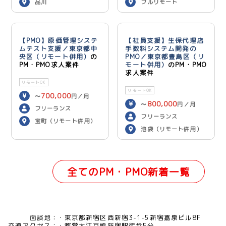
品川
フルリモート
【PMO】原価管理システ
【社員支援】生保代理店
ムテスト支援／東京都中
手数料システム開発の
央区（リモート併用）
の
PMO／東京都豊島区（リ
PM・PMO求人案件
モート併用）
のPM・PMO
求人案件
リモートOK
リモートOK
700,000
〜
円／月
800,000
〜
円／月
フリーランス
フリーランス
宝町（リモート併用）
池袋（リモート併用）
全てのPM・PMO新着一覧
面談地：
東京都新宿区西新宿3-1-5新宿嘉泉ビル8F
交通アクセス：
都営大江戸線新宿駅徒歩5分