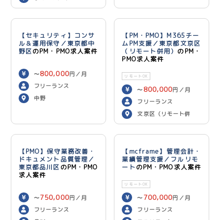
【セキュリティ】コンサ
【PM・PMO】M365チー
ル＆運用保守／東京都中
ムPM支援／東京都文京区
野区
のPM・PMO求人案件
（リモート併用）
のPM・
PMO求人案件
800,000
〜
円／月
リモートOK
フリーランス
800,000
〜
円／月
中野
フリーランス
文京区（リモート併
用）
【PMO】保守業務改善・
【mcframe】管理会計・
ドキュメント品質管理／
業績管理支援／フルリモ
東京都品川区
のPM・PMO
ート
のPM・PMO求人案件
求人案件
リモートOK
750,000
700,000
〜
円／月
〜
円／月
フリーランス
フリーランス