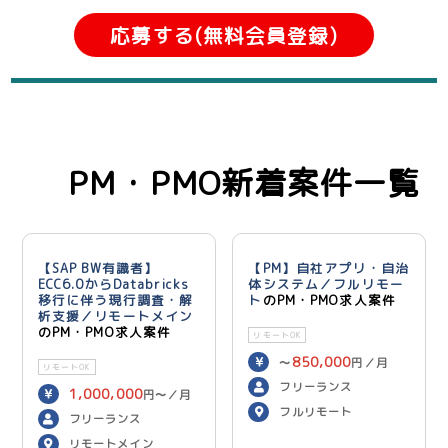
応募する(無料会員登録)
PM・PMO新着案件一覧
【SAP BW有識者】
【PM】自社アプリ・自治
ECC6.0からDatabricks
体システム／フルリモー
移行に伴う現行調査・解
ト
のPM・PMO求人案件
析支援／リモートメイン
のPM・PMO求人案件
リモートOK
850,000
〜
円／月
リモートOK
フリーランス
1,000,000
円〜／月
フルリモート
フリーランス
リモートメイン