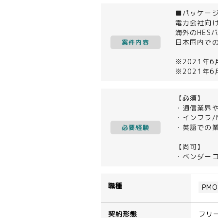
■パッケー
電力会社向
海外のHES
日本国内で
案件内容
※2021年
※2021年
【必須】
・通信業界や
・インフラ/
・英語での
必要経験
【尚可】
・ベンダー
職種
PM
契約形態
フリ