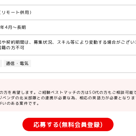
（リモート併用）
1年4月～長期
価や契約期間は、募集状況、スキル等により変動する場合がござい
国籍の方不可
O
通信・電気
での方を希望します。ご経験ベストマッチの方は50代の方もご相談可能
ジベンダの北米部隊との連携が必要な為、相応の英語力が必要となりま
がいのある案件です。
応募する(無料会員登録)