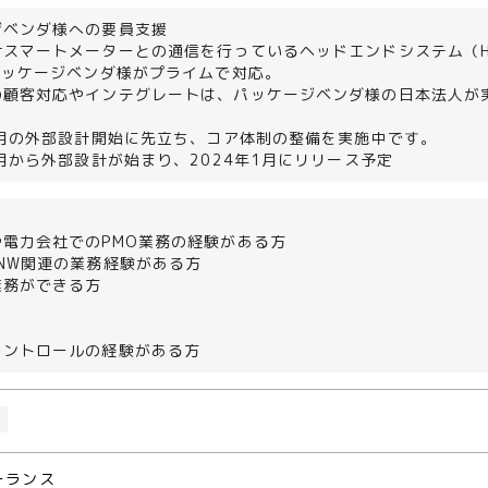
ジベンダ様への要員支援
けスマートメーターとの通信を行っているヘッドエンドシステム（H
パッケージベンダ様がプライムで対応。
の顧客対応やインテグレートは、パッケージベンダ様の日本法人が
6月の外部設計開始に先立ち、コア体制の整備を実施中です。
6月から外部設計が始まり、2024年1月にリリース予定
電力会社でのPMO業務の経験がある方
NW関連の業務経験がある方
業務ができる方
コントロールの経験がある方
O
ーランス