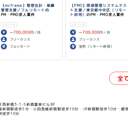
【mcframe】管理会計・業績
【PMO】原価管理システムテス
管理支援／フルリモート
の
ト支援／東京都中央区（リモー
PM・PMO求人案件
ト併用）
のPM・PMO求人案件
リモートOK
リモートOK
700,000
700,000
〜
円／月
〜
円／月
フリーランス
フリーランス
フルリモート
宝町（リモート併用）
全
西新宿3-1-5新宿嘉泉ビル8F
線新宿駅徒歩5分
小田急線新宿駅徒歩10分
JR新宿駅徒歩10分
都
駅徒歩10分