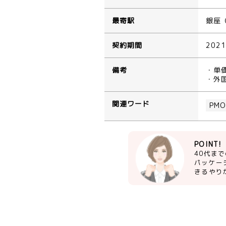
最寄駅
銀座
契約期間
202
備考
・単
・外
関連ワード
PM
POINT!
40代ま
パッケー
きるやり