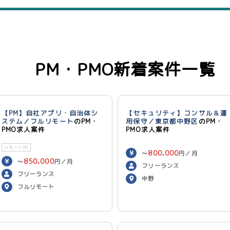
PM・PMO新着案件一覧
【PM】自社アプリ・自治体シ
【セキュリティ】コンサル＆運
ステム／フルリモート
のPM・
用保守／東京都中野区
のPM・
PMO求人案件
PMO求人案件
リモートOK
800,000
〜
円／月
850,000
〜
円／月
フリーランス
フリーランス
中野
フルリモート