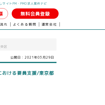
しサイトPM・PMO求人案件ナビ
様
無料会員登録
の流れ
よくある質問
運営会社
中央区
公開日：
2021年03月29日
における要員支援/東京都