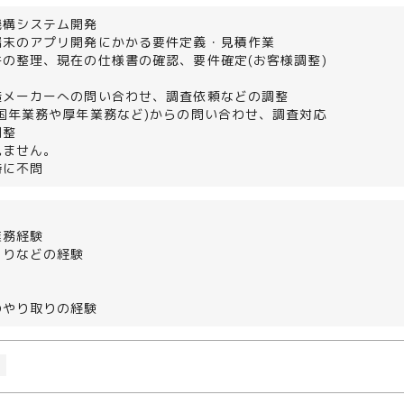
機構システム開発
端末のアプリ開発にかかる要件定義・見積作業
の整理、現在の仕様書の確認、要件確定(お客様調整)
造メーカーへの問い合わせ、調査依頼などの調整
国年業務や厚年業務など)からの問い合わせ、調査対応
調整
見ません。
特に不問
業務経験
もりなどの経験
のやり取りの経験
O