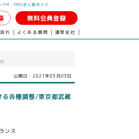
トPM・PMO求人案件ナビ
様
無料会員登録
の流れ
よくある質問
運営会社
市
公開日：
2021年03月03日
る各種調整/東京都武蔵
ランス