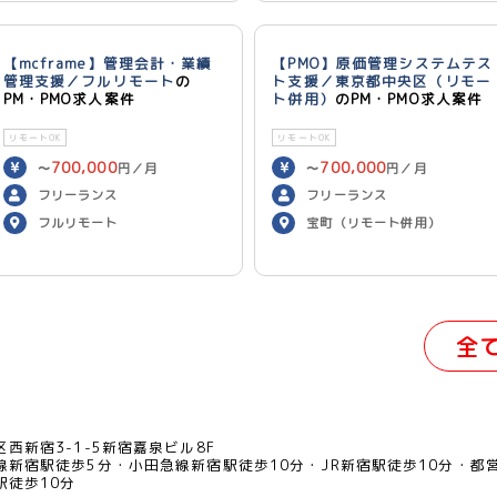
【mcframe】管理会計・業績
【PMO】原価管理システムテス
管理支援／フルリモート
の
ト支援／東京都中央区（リモー
PM・PMO求人案件
ト併用）
のPM・PMO求人案件
リモートOK
リモートOK
700,000
700,000
〜
円／月
〜
円／月
フリーランス
フリーランス
フルリモート
宝町（リモート併用）
全
西新宿3-1-5新宿嘉泉ビル8F
線新宿駅徒歩5分
小田急線新宿駅徒歩10分
JR新宿駅徒歩10分
都
駅徒歩10分