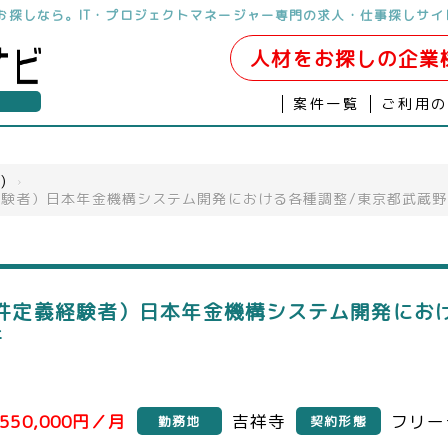
をお探しなら。IT・プロジェクトマネージャー専門の求人・仕事探しサイ
人材をお探しの企業
案件一覧
ご利用
)
›
験者）日本年金機構システム開発における各種調整/東京都武蔵野
件定義経験者）日本年金機構システム開発におけ
件
550,000円／月
吉祥寺
フリー
勤務地
契約形態