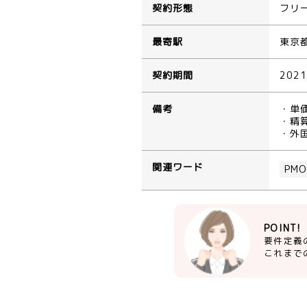
契約形態
フリ
最寄駅
東京
契約期間
202
備考
・単
・精
・外
関連ワード
PM
POINT!
要件定義
これまで