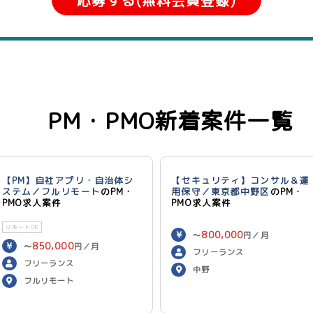
応募する(無料会員登録)
PM・PMO新着案件一覧
【PM】自社アプリ・自治体シ
【セキュリティ】コンサル＆運
ステム／フルリモート
のPM・
用保守／東京都中野区
のPM・
PMO求人案件
PMO求人案件
リモートOK
800,000
〜
円／月
850,000
〜
円／月
フリーランス
フリーランス
中野
フルリモート