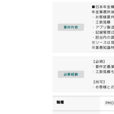
■日本年金
年金事務所
・お客様要件
・工数見積
・アプリ製
案件内容
・記録管理(
・担当内の
※ソースは
※業務知識
【必須】
・要件定義
・工数見積
必要経験
【尚可】
・お客様と
職種
PM