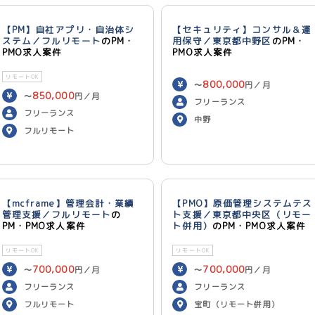
【PM】自社アプリ・自治体シ
【セキュリティ】コンサル＆運
ステム／フルリモート
のPM・
用保守／東京都中野区
のPM・
PMO求人案件
PMO求人案件
リモートOK
800,000
〜
円／月
850,000
〜
円／月
フリーランス
フリーランス
中野
フルリモート
【mcframe】管理会計・業績
【PMO】原価管理システムテス
管理支援／フルリモート
の
ト支援／東京都中央区（リモー
PM・PMO求人案件
ト併用）
のPM・PMO求人案件
リモートOK
リモートOK
700,000
700,000
〜
円／月
〜
円／月
フリーランス
フリーランス
フルリモート
宝町（リモート併用）