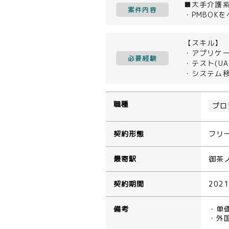
■大手介護系
案件内容
・PMBOK
【スキル】
・アプリケ
必要経験
・テスト(U
・システム
職種
プロ
契約形態
フリ
最寄駅
御茶
契約期間
202
備考
・単
・外