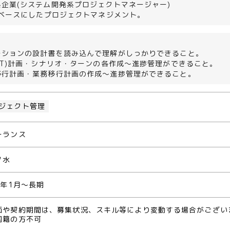
企業(システム開発系プロジェクトマネージャー)
をベースにしたプロジェクトマネジメント。
ーションの設計書を読み込んで理解がしっかりできること。
AT)計画・シナリオ・ターンの各作成～進捗管理ができること。
移行計画・業務移行計画の作成～進捗管理ができること。
ジェクト管理
ーランス
ノ水
1年1月～長期
価や契約期間は、募集状況、スキル等により変動する場合がござい
国籍の方不可