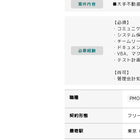
■大手不動
案件内容
【必須】
・コミュニ
・システム
・チームリ
・ドキュメ
必要経験
・VBA、マ
・テスト計
【尚可】
・管理会計
職種
PM
契約形態
フリ
最寄駅
東京