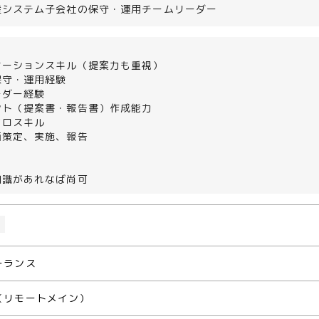
産システム子会社の保守・運用チームリーダー
ケーションスキル（提案力も重視）
保守・運用経験
ーダー経験
ント（提案書・報告書）作成能力
クロスキル
画策定、実施、報告
知識があれなば尚可
O
ーランス
（リモートメイン）