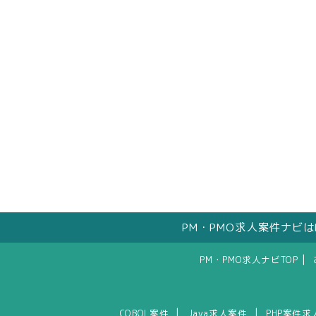
PM・PMO求人案件ナビ
|
PM・PMO求人ナビTOP
|
|
COBOL案件
Java求人案件
PHP案件求