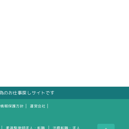
の為のお仕事探しサイトです
|
|
人情報保護方針
運営会社
|
|
柔道整復師求人・転職
法務転職・求人