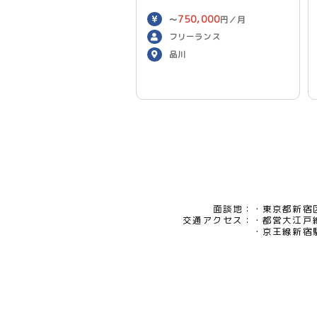
750,000
〜
円／月
フリーランス
品川
面談地：
東京都新宿区
交通アクセス：
都営大江戸
京王線新宿