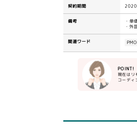
契約期間
202
備考
・単
・外
関連ワード
PM
POINT!
現在はリ
コーディ