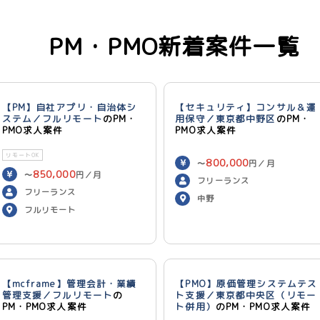
PM・PMO新着案件一覧
【PM】自社アプリ・自治体シ
【セキュリティ】コンサル＆運
ステム／フルリモート
のPM・
用保守／東京都中野区
のPM・
PMO求人案件
PMO求人案件
リモートOK
800,000
〜
円／月
850,000
〜
円／月
フリーランス
フリーランス
中野
フルリモート
【mcframe】管理会計・業績
【PMO】原価管理システムテス
管理支援／フルリモート
の
ト支援／東京都中央区（リモー
PM・PMO求人案件
ト併用）
のPM・PMO求人案件