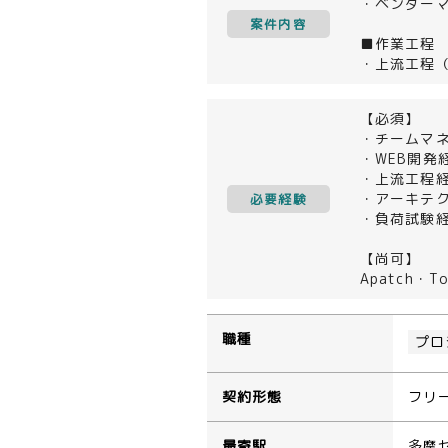
・ベンダー
案件内容
■作業工程
・上流工程
【必須】
・チームマ
・WEB開発経
・上流工程
・アーキテ
必要経験
・負荷試験
【尚可】
Apatch・
職種
プロ
契約形態
フリ
最寄駅
多摩