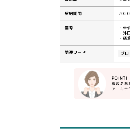
契約期間
202
備考
・単
・外
・精算
関連ワード
プロ
POINT!
複数名募
アーキテ