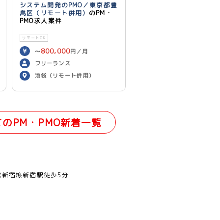
システム開発のPMO／東京都豊
島区（リモート併用）
のPM・
PMO求人案件
リモートOK
800,000
〜
円／月
フリーランス
池袋（リモート併用）
てのPM・PMO新着一覧
営新宿線新宿駅徒歩5分