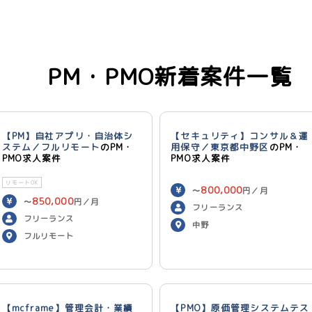
PM・PMO新着案件一覧
【PM】自社アプリ・自治体シ
【セキュリティ】コンサル＆運
ステム／フルリモート
のPM・
用保守／東京都中野区
のPM・
PMO求人案件
PMO求人案件
リモートOK
800,000
〜
円／月
850,000
〜
円／月
フリーランス
フリーランス
中野
フルリモート
【mcframe】管理会計・業績
【PMO】原価管理システムテス