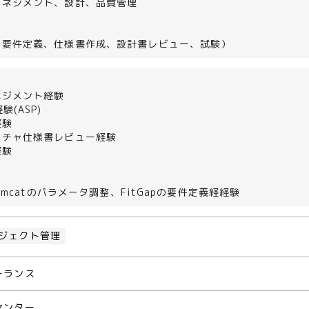
マネジメント、設計、品質管理
（要件定義、仕様書作成、設計書レビュー、試験）
ネジメント経験
験(ASP)
経験
クチャ仕様書レビュー経験
経験
Tomcatのパラメータ調整、FitGapの要件定義経経験
ジェクト管理
ーランス
センター