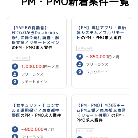
PM・PMO新着案件一覧
【SAP BW有識者】
【PM】自社アプリ・自治
ECC6.0からDatabricks
体システム／フルリモー
移行に伴う現行調査・解
ト
のPM・PMO求人案件
析支援／リモートメイン
のPM・PMO求人案件
リモートOK
850,000
〜
円／月
リモートOK
フリーランス
1,000,000
円〜／月
フルリモート
フリーランス
リモートメイン
【セキュリティ】コンサ
【PM・PMO】M365チー
ル＆運用保守／東京都中
ムPM支援／東京都文京区
野区
のPM・PMO求人案件
（リモート併用）
のPM・
PMO求人案件
800,000
〜
円／月
リモートOK
フリーランス