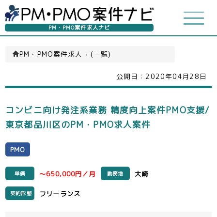
PM・PMO案件求人ナビ
PM・PMO案件求人
›
(一覧)
公開日：
2020年04月28日
コンビニ向け発注系業務 精度向上案件PMO支援/
東京都品川区のPM・PMO求人案件
PMO
～650,000円／月
大崎
単価
勤務地
フリーランス
契約形態