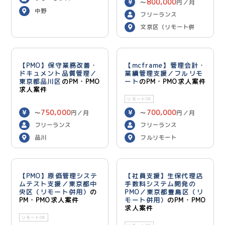
800,000
〜
円／月
中野
フリーランス
文京区（リモート併
用）
【PMO】保守業務改善・
【mcframe】管理会計・
ドキュメント品質管理／
業績管理支援／フルリモ
東京都品川区
のPM・PMO
ート
のPM・PMO求人案件
求人案件
リモートOK
750,000
700,000
〜
円／月
〜
円／月
フリーランス
フリーランス
品川
フルリモート
【PMO】原価管理システ
【社員支援】生保代理店
ムテスト支援／東京都中
手数料システム開発の
央区（リモート併用）
の
PMO／東京都豊島区（リ
PM・PMO求人案件
モート併用）
のPM・PMO
求人案件
リモートOK