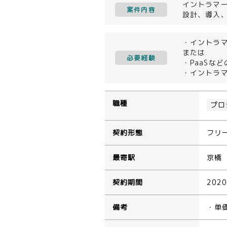
イントラマ
案件内容
設計、導入
・イントラ
または
必要経験
・PaaSな
・イントラ
職種
プロ
契約形態
フリ
最寄駅
京橋
契約期間
202
備考
・単