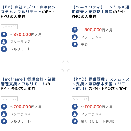
【PM】自社アプリ・自治体シ
【セキュリティ】コンサル＆運
ステム／フルリモート
のPM・
用保守／東京都中野区
のPM・
PMO求人案件
PMO求人案件
リモートOK
800,000
〜
円／月
850,000
〜
円／月
フリーランス
フリーランス
中野
フルリモート
【mcframe】管理会計・業績
【PMO】原価管理システムテス
管理支援／フルリモート
の
ト支援／東京都中央区（リモー
PM・PMO求人案件
ト併用）
のPM・PMO求人案件
リモートOK
リモートOK
700,000
700,000
〜
円／月
〜
円／月
フリーランス
フリーランス
フルリモート
宝町（リモート併用）