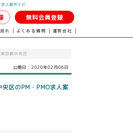
O求人案件ナビ
様
無料会員登録
の流れ
よくある質問
運営会社
M/東京都中央区
公開日：
2020年02月06日
中央区のPM・PMO求人案