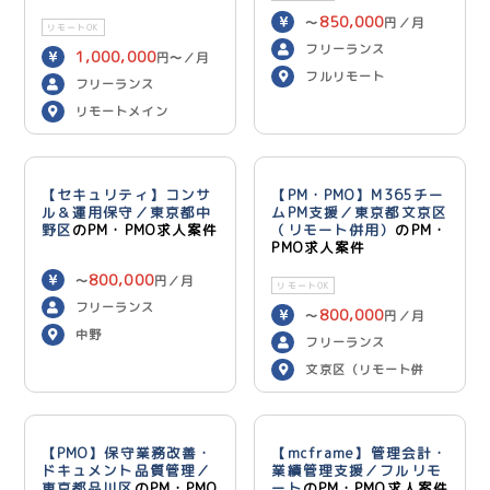
850,000
〜
円／月
リモートOK
フリーランス
1,000,000
円〜／月
フルリモート
フリーランス
リモートメイン
【セキュリティ】コンサ
【PM・PMO】M365チー
ル＆運用保守／東京都中
ムPM支援／東京都文京区
野区
のPM・PMO求人案件
（リモート併用）
のPM・
PMO求人案件
800,000
〜
円／月
リモートOK
フリーランス
800,000
〜
円／月
中野
フリーランス
文京区（リモート併
用）
【PMO】保守業務改善・
【mcframe】管理会計・
ドキュメント品質管理／
業績管理支援／フルリモ
東京都品川区
のPM・PMO
ート
のPM・PMO求人案件