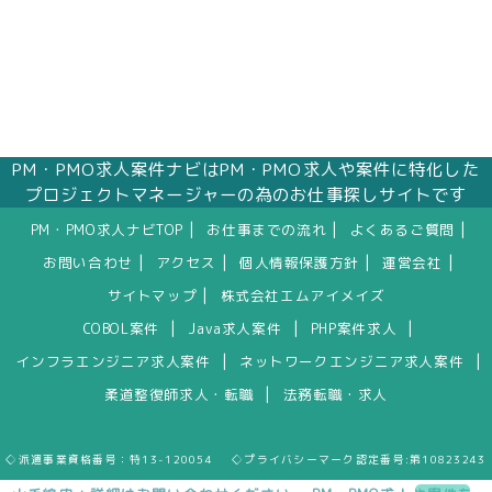
PM・PMO求人案件ナビはPM・PMO求人や案件に特化した
プロジェクトマネージャーの為のお仕事探しサイトです
|
|
|
PM・PMO求人ナビTOP
お仕事までの流れ
よくあるご質問
|
|
|
|
お問い合わせ
アクセス
個人情報保護方針
運営会社
|
サイトマップ
株式会社エムアイメイズ
|
|
|
COBOL案件
Java求人案件
PHP案件求人
|
|
インフラエンジニア求人案件
ネットワークエンジニア求人案件
|
柔道整復師求人・転職
法務転職・求人
◇派遣事業資格番号：特13-120054 ◇プライバシーマーク認定番号:第10823243