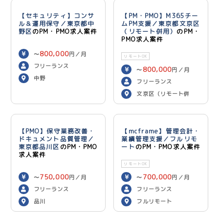
【セキュリティ】コンサ
【PM・PMO】M365チー
ル＆運用保守／東京都中
ムPM支援／東京都文京区
野区
のPM・PMO求人案件
（リモート併用）
のPM・
PMO求人案件
800,000
〜
円／月
リモートOK
フリーランス
800,000
〜
円／月
中野
フリーランス
文京区（リモート併
用）
【PMO】保守業務改善・
【mcframe】管理会計・
ドキュメント品質管理／
業績管理支援／フルリモ
東京都品川区
のPM・PMO
ート
のPM・PMO求人案件
求人案件
リモートOK
750,000
700,000
〜
円／月
〜
円／月
フリーランス
フリーランス
品川
フルリモート