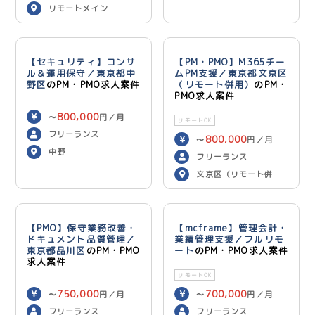
リモートメイン
【セキュリティ】コンサ
【PM・PMO】M365チー
ル＆運用保守／東京都中
ムPM支援／東京都文京区
野区
のPM・PMO求人案件
（リモート併用）
のPM・
PMO求人案件
800,000
〜
円／月
リモートOK
フリーランス
800,000
〜
円／月
中野
フリーランス
文京区（リモート併
用）
【PMO】保守業務改善・
【mcframe】管理会計・
ドキュメント品質管理／
業績管理支援／フルリモ
東京都品川区
のPM・PMO
ート
のPM・PMO求人案件
求人案件
リモートOK
750,000
700,000
〜
円／月
〜
円／月
フリーランス
フリーランス