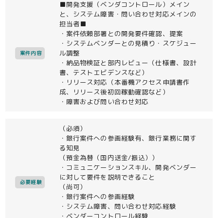
■開発支援（ベンダコントロール）メイン
と、システム障害・問い合わせ対応メインの
担当者■
・案件依頼部署との開発要件確認、提案
・システムベンダーとの見積り・スケジュー
ル調整
案件内容
・納品物検証と部内レビュー（仕様書、設計
書、テストエビデンスなど）
・リリース対応（本番機アクセス申請書作
成、リリース後初回稼動確認など）
・障害および問い合わせ対応
（必須）
・銀行案件への参画経験有、銀行業務に関す
る知見
（預金為替（国内送金/振込））
・コミュニケーションスキル、開発ベンダー
に対して要件を説明できること
必要経験
（尚可）
・銀行案件への参画経験
・システム障害、問い合わせ対応経験
・ベンダーコントロール経験