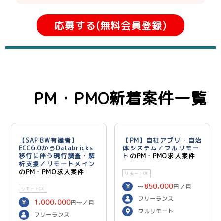
応募する(無料会員登録)
PM・PMO新着案件一覧
【SAP BW有識者】
【PM】自社アプリ・自治
ECC6.0からDatabricks
体システム／フルリモー
移行に伴う現行調査・解
ト
のPM・PMO求人案件
析支援／リモートメイン
のPM・PMO求人案件
リモートOK
850,000
〜
円／月
リモートOK
フリーランス
1,000,000
円〜／月
フルリモート
フリーランス