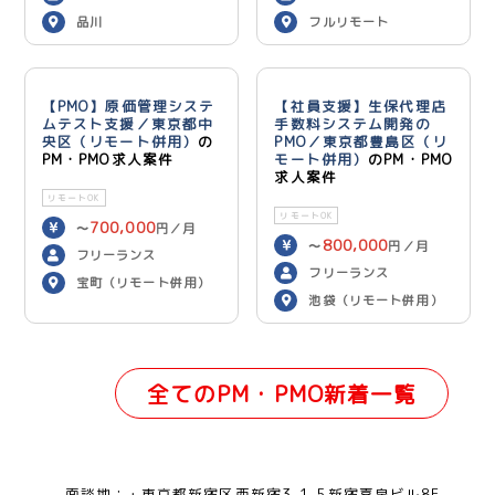
品川
フルリモート
【PMO】原価管理システ
【社員支援】生保代理店
ムテスト支援／東京都中
手数料システム開発の
央区（リモート併用）
の
PMO／東京都豊島区（リ
PM・PMO求人案件
モート併用）
のPM・PMO
求人案件
リモートOK
リモートOK
700,000
〜
円／月
800,000
〜
円／月
フリーランス
フリーランス
宝町（リモート併用）
池袋（リモート併用）
全てのPM・PMO新着一覧
面談地：
東京都新宿区西新宿3-1-5新宿嘉泉ビル8F