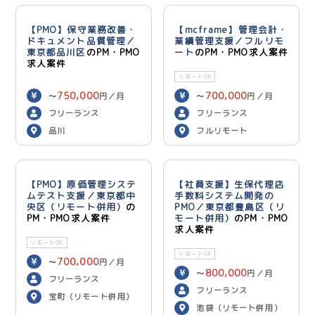
【PMO】保守業務改善・
【mcframe】管理会計・
ドキュメント品質管理／
業績管理支援／フルリモ
東京都品川区
のPM・PMO
ート
のPM・PMO求人案件
求人案件
リモートOK
750,000
700,000
〜
円／月
〜
円／月
フリーランス
フリーランス
品川
フルリモート
【PMO】原価管理システ
【社員支援】生保代理店
ムテスト支援／東京都中
手数料システム開発の
央区（リモート併用）
の
PMO／東京都豊島区（リ
PM・PMO求人案件
モート併用）
のPM・PMO
求人案件
リモートOK
リモートOK
700,000
〜
円／月
800,000
〜
円／月
フリーランス
フリーランス
宝町（リモート併用）
池袋（リモート併用）