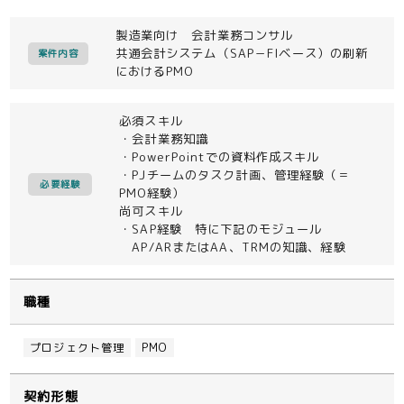
製造業向け 会計業務コンサル
共通会計システム（SAP－FIベース）の刷新
案件内容
におけるPMO
必須スキル
・会計業務知識
・PowerPointでの資料作成スキル
・PJチームのタスク計画、管理経験（＝
必要経験
PMO経験）
尚可スキル
・SAP経験 特に下記のモジュール
AP/ARまたはAA、TRMの知識、経験
職種
プロジェクト管理
PMO
契約形態