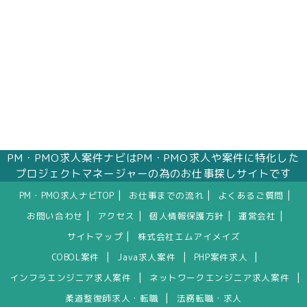
PM・PMO求人案件ナビはPM・PMO求人や案件に特化した
プロジェクトマネージャーの為のお仕事探しサイトです
|
|
|
PM・PMO求人ナビTOP
お仕事までの流れ
よくあるご質問
|
|
|
|
お問い合わせ
アクセス
個人情報保護方針
運営会社
|
サイトマップ
株式会社エムアイメイズ
|
|
|
COBOL案件
Java求人案件
PHP案件求人
|
|
インフラエンジニア求人案件
ネットワークエンジニア求人案件
|
柔道整復師求人・転職
法務転職・求人