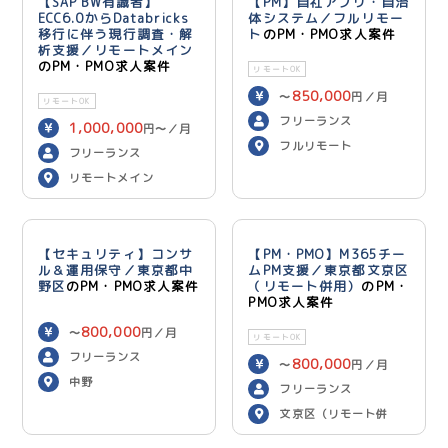
【SAP BW有識者】
【PM】自社アプリ・自治
ECC6.0からDatabricks
体システム／フルリモー
移行に伴う現行調査・解
ト
のPM・PMO求人案件
析支援／リモートメイン
のPM・PMO求人案件
リモートOK
850,000
〜
円／月
リモートOK
フリーランス
1,000,000
円〜／月
フルリモート
フリーランス
リモートメイン
【セキュリティ】コンサ
【PM・PMO】M365チー
ル＆運用保守／東京都中
ムPM支援／東京都文京区
野区
のPM・PMO求人案件
（リモート併用）
のPM・
PMO求人案件
800,000
〜
円／月
リモートOK
フリーランス
800,000
〜
円／月
中野
フリーランス
文京区（リモート併
用）