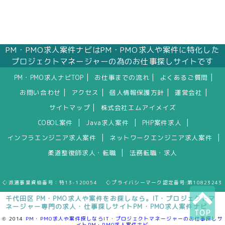
PM・PMO求人案件ナビはPM・PMO求人や案件に特化した
プロジェクトマネージャーの為のお仕事探しサイトです
|
|
|
PM・PMO求人ナビTOP
お仕事までの流れ
よくあるご質問
|
|
|
|
お問い合わせ
アクセス
個人情報保護方針
運営会社
|
サイトマップ
株式会社エムアイメイズ
|
|
|
COBOL案件
Java求人案件
PHP案件求人
|
|
インフラエンジニア求人案件
ネットワークエンジニア求人案件
|
柔道整復師求人・転職
法務転職・求人
◇派遣事業資格番号：特13-120054 ◇プライバシーマーク認定番号:第10823243
千代田区 PM・PMO求人や案件をお探しなら。IT・プロジェクトマ
ネージャー専門の求人・仕事探しサイトPM・PMO求人案件ナビ
TOP
© 2014
PM・PMO求人や案件探しならIT・プロジェクトマネージャーのお仕事探しサ
イトPM・PMO求人案件ナビ