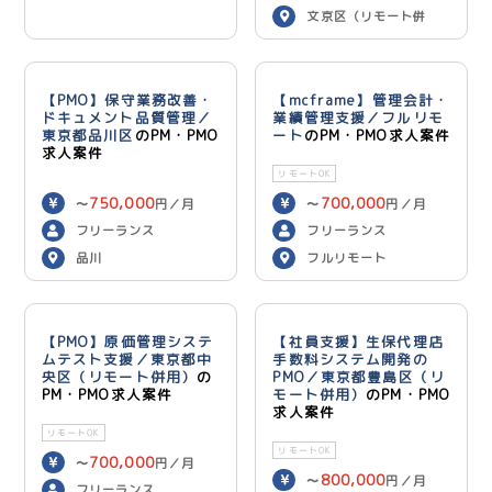
文京区（リモート併
用）
【PMO】保守業務改善・
【mcframe】管理会計・
ドキュメント品質管理／
業績管理支援／フルリモ
東京都品川区
のPM・PMO
ート
のPM・PMO求人案件
求人案件
リモートOK
750,000
700,000
〜
円／月
〜
円／月
フリーランス
フリーランス
品川
フルリモート
【PMO】原価管理システ
【社員支援】生保代理店
ムテスト支援／東京都中
手数料システム開発の
央区（リモート併用）
の
PMO／東京都豊島区（リ
PM・PMO求人案件
モート併用）
のPM・PMO
求人案件
リモートOK
リモートOK
700,000
〜
円／月
800,000
〜
円／月
フリーランス