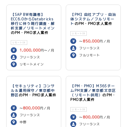
【SAP BW有識者】
【PM】自社アプリ・自治
ECC6.0からDatabricks
体システム／フルリモー
移行に伴う現行調査・解
ト
のPM・PMO求人案件
析支援／リモートメイン
のPM・PMO求人案件
リモートOK
850,000
〜
円／月
リモートOK
フリーランス
1,000,000
円〜／月
フルリモート
フリーランス
リモートメイン
【セキュリティ】コンサ
【PM・PMO】M365チー
ル＆運用保守／東京都中
ムPM支援／東京都文京区
野区
のPM・PMO求人案件
（リモート併用）
のPM・
PMO求人案件
800,000
〜
円／月
リモートOK
フリーランス
800,000
〜
円／月
中野
フリーランス