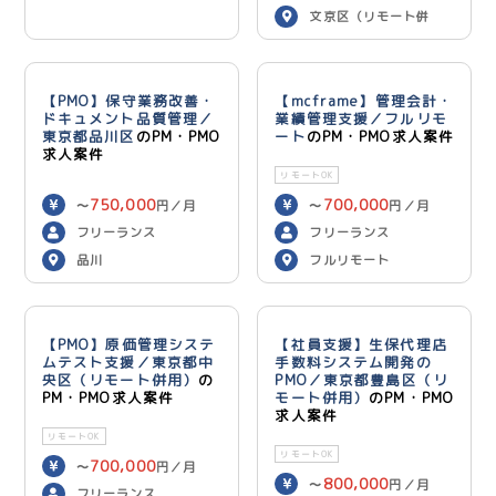
文京区（リモート併
用）
【PMO】保守業務改善・
【mcframe】管理会計・
ドキュメント品質管理／
業績管理支援／フルリモ
東京都品川区
のPM・PMO
ート
のPM・PMO求人案件
求人案件
リモートOK
750,000
700,000
〜
円／月
〜
円／月
フリーランス
フリーランス
品川
フルリモート
【PMO】原価管理システ
【社員支援】生保代理店
ムテスト支援／東京都中
手数料システム開発の
央区（リモート併用）
の
PMO／東京都豊島区（リ
PM・PMO求人案件
モート併用）
のPM・PMO
求人案件
リモートOK
リモートOK
700,000
〜
円／月
800,000
〜
円／月
フリーランス