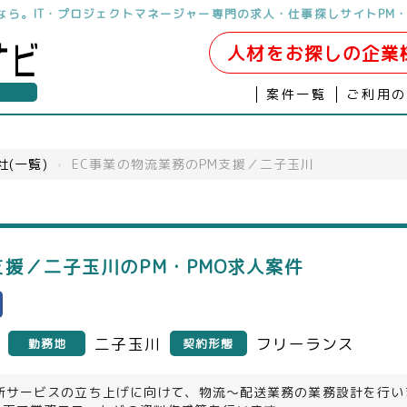
しなら。IT・プロジェクトマネージャー専門の求人・仕事探しサイトPM・
人材をお探しの企業
案件一覧
ご利用
社(一覧)
›
EC事業の物流業務のPM支援／二子玉川
支援／二子玉川のPM・PMO求人案件
二子玉川
フリーランス
勤務地
契約形態
の新サービスの立ち上げに向けて、物流～配送業務の業務設計を行い