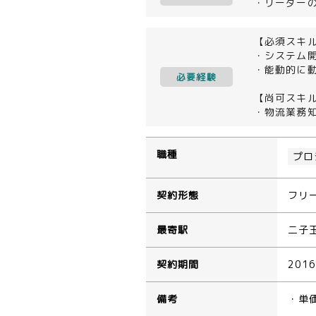
・リーダー
【必須スキ
・システム
・能動的に
必要経験
【尚可スキ
・物流業務
職種
プロ
契約形態
フリ
最寄駅
二子
契約期間
201
備考
・単