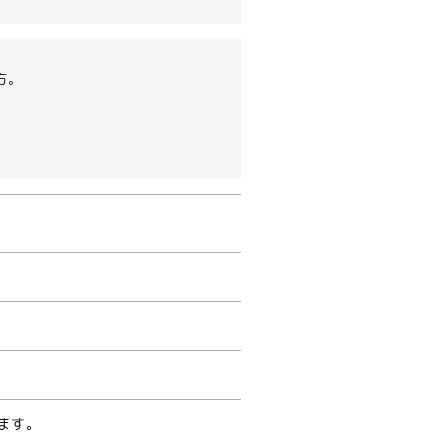
方。
ます。