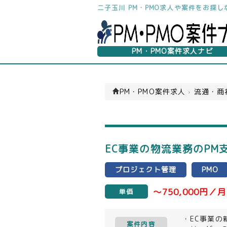
二子玉川 PM・PMO求人や案件をお探
PM・PMO案件求人ナビ
PM・PMO案件求人
›
流通・商
EC事業の物流業務のPM
プロジェクト管理
PMO
～750,000円／月
単価
・EC事業
案件内容