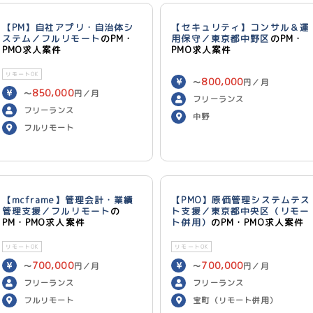
【PM】自社アプリ・自治体シ
【セキュリティ】コンサル＆運
ステム／フルリモート
のPM・
用保守／東京都中野区
のPM・
PMO求人案件
PMO求人案件
リモートOK
800,000
〜
円／月
850,000
〜
円／月
フリーランス
フリーランス
中野
フルリモート
【mcframe】管理会計・業績
【PMO】原価管理システムテス
管理支援／フルリモート
の
ト支援／東京都中央区（リモー
PM・PMO求人案件
ト併用）
のPM・PMO求人案件
リモートOK
リモートOK
700,000
700,000
〜
円／月
〜
円／月
フリーランス
フリーランス
フルリモート
宝町（リモート併用）