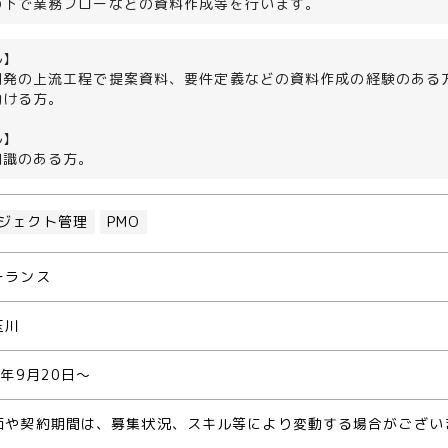
の下で業務フローなどの資料作成等を行います。
ル】
開発の上流工程で提案資料、要件定義などの資料作成の経験のある
動ける方。
ル】
知識のある方。
ジェクト管理
PMO
ーランス
玉川
6年9月20日～
価や契約期間は、募集状況、スキル等により変動する場合がござい